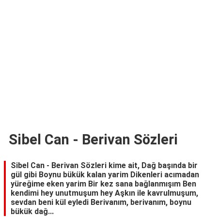
TARİFLERİ
HİKAYELER
Bize
Ulaşın
Sibel Can - Berivan Sözleri
Sibel Can - Berivan Sözleri kime ait, Dağ başında bir
gül gibi Boynu bükük kalan yarim Dikenleri acımadan
yüreğime eken yarim Bir kez sana bağlanmışım Ben
kendimi hey unutmuşum hey Aşkın ile kavrulmuşum,
sevdan beni kül eyledi Berivanım, berivanım, boynu
bükük dağ...