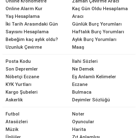
Online Kronometre
Zaman Çevirme Aracı
Online Alarm Kur
Kaç Gün Oldu Hesaplama
Yaş Hesaplama
Aracı
İki Tarih Arasındaki Gün
Günlük Burç Yorumları
Sayısını Hesaplama
Haftalık Burç Yorumları
Bebeğim kaç aylık oldu?
Aylık Burç Yorumları
Uzunluk Çevirme
Maaş
Posta Kodu
İlahi Sözleri
Son Depremler
Ne Demek
Nöbetçi Eczane
Eş Anlamlı Kelimeler
KYK Yurtları
Eczane
Kargo Şubeleri
Bulmaca
Askerlik
Deyimler Sözlüğü
Futbol
Noter
Atasözleri
Oyuncular
Müzik
Harita
Ünlüler
Zıt Anlamlısı