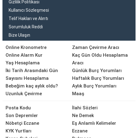
Gizlilik Politikası
Kullanıcı Sözleşmesi
Telif Hakları ve Alıntı
Sorumluluk Reddi
Bize Ulaşın
Online Kronometre
Zaman Çevirme Aracı
Online Alarm Kur
Kaç Gün Oldu Hesaplama
Yaş Hesaplama
Aracı
İki Tarih Arasındaki Gün
Günlük Burç Yorumları
Sayısını Hesaplama
Haftalık Burç Yorumları
Bebeğim kaç aylık oldu?
Aylık Burç Yorumları
Uzunluk Çevirme
Maaş
Posta Kodu
İlahi Sözleri
Son Depremler
Ne Demek
Nöbetçi Eczane
Eş Anlamlı Kelimeler
KYK Yurtları
Eczane