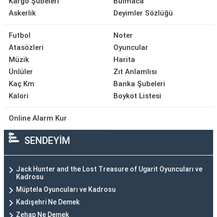
Kargo Şubeleri
Bulmaca
Askerlik
Deyimler Sözlüğü
Futbol
Noter
Atasözleri
Oyuncular
Müzik
Harita
Ünlüler
Zıt Anlamlısı
Kaç Km
Banka Şubeleri
Kalori
Boykot Listesi
Online Alarm Kur
SENDEYİM
Jack Hunter and the Lost Treasure of Ugarit Oyuncuları ve
Kadrosu
Müptela Oyuncuları ve Kadrosu
Kadışehri Ne Demek
Zehap Ne Demek