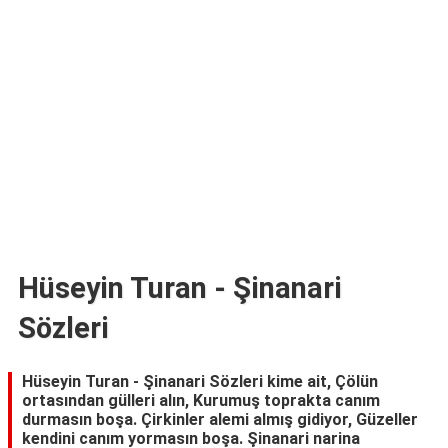
TARİFLERİ
HİKAYELER
Bize
Ulaşın
Hüseyin Turan - Şinanari
Sözleri
Hüseyin Turan - Şinanari Sözleri kime ait, Çölün
ortasından gülleri alın, Kurumuş toprakta canım
durmasın boşa. Çirkinler alemi almış gidiyor, Güzeller
kendini canım yormasın boşa. Şinanari narina