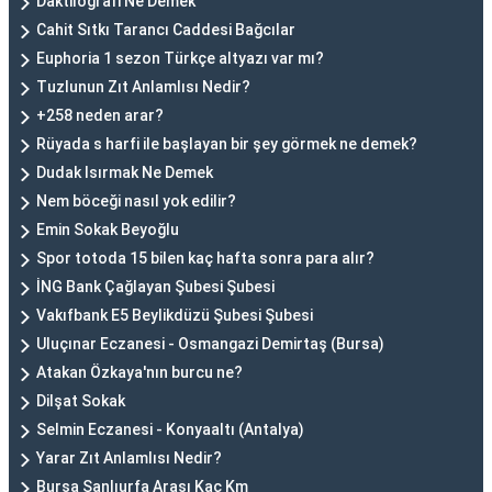
Daktilografi Ne Demek
Cahit Sıtkı Tarancı Caddesi Bağcılar
Euphoria 1 sezon Türkçe altyazı var mı?
Tuzlunun Zıt Anlamlısı Nedir?
+258 neden arar?
Rüyada s harfi ile başlayan bir şey görmek ne demek?
Dudak Isırmak Ne Demek
Nem böceği nasıl yok edilir?
Emin Sokak Beyoğlu
Spor totoda 15 bilen kaç hafta sonra para alır?
İNG Bank Çağlayan Şubesi Şubesi
Vakıfbank E5 Beylikdüzü Şubesi Şubesi
Uluçınar Eczanesi - Osmangazi Demirtaş (Bursa)
Atakan Özkaya'nın burcu ne?
Dilşat Sokak
Selmin Eczanesi - Konyaaltı (Antalya)
Yarar Zıt Anlamlısı Nedir?
Bursa Şanlıurfa Arası Kaç Km