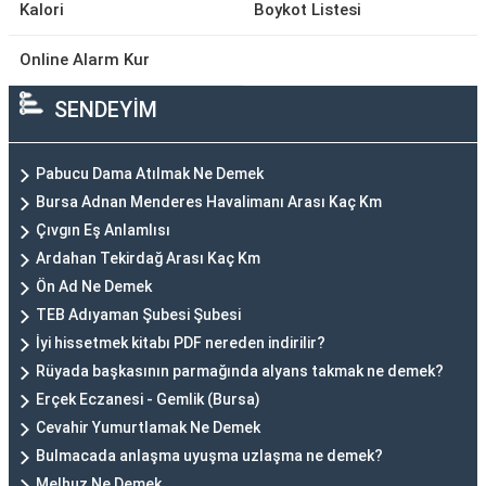
Kalori
Boykot Listesi
Online Alarm Kur
SENDEYİM
Pabucu Dama Atılmak Ne Demek
Bursa Adnan Menderes Havalimanı Arası Kaç Km
Çıvgın Eş Anlamlısı
Ardahan Tekirdağ Arası Kaç Km
Ön Ad Ne Demek
TEB Adıyaman Şubesi Şubesi
İyi hissetmek kitabı PDF nereden indirilir?
Rüyada başkasının parmağında alyans takmak ne demek?
Erçek Eczanesi - Gemlik (Bursa)
Cevahir Yumurtlamak Ne Demek
Bulmacada anlaşma uyuşma uzlaşma ne demek?
Melhuz Ne Demek