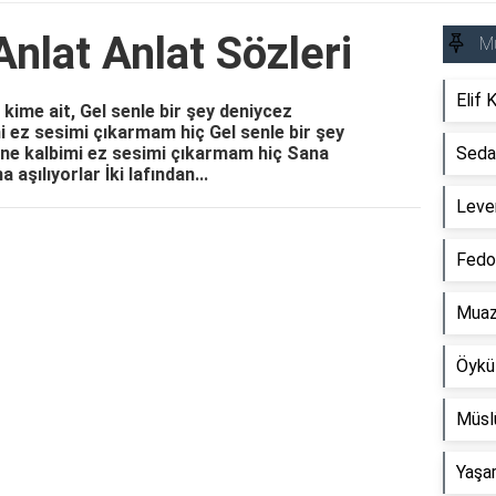
Anlat Anlat Sözleri
M
Elif 
 kime ait, Gel senle bir şey deniycez
 ez sesimi çıkarmam hiç Gel senle bir şey
ne kalbimi ez sesimi çıkarmam hiç Sana
Seda 
aşılıyorlar İki lafından...
Leven
Reklam Alanı
Fedon
Muaz
Öykü
Müsl
Yaşar