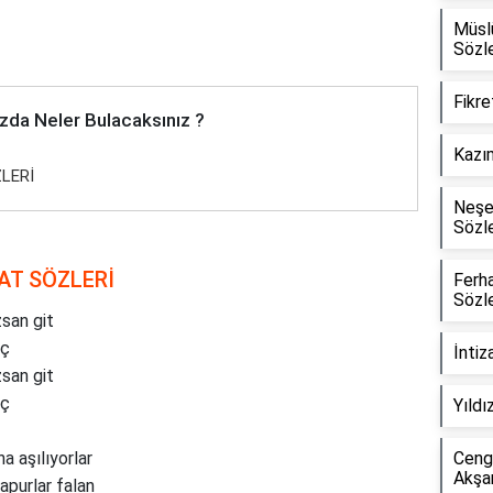
Müsl
Sözle
Fikre
zda Neler Bulacaksınız ?
Kazım
LERİ
Neşet
Sözle
AT SÖZLERİ
Ferh
Sözle
san git
iç
İntiz
san git
iç
Yıldı
a aşılıyorlar
Cengi
Akşa
vapurlar falan