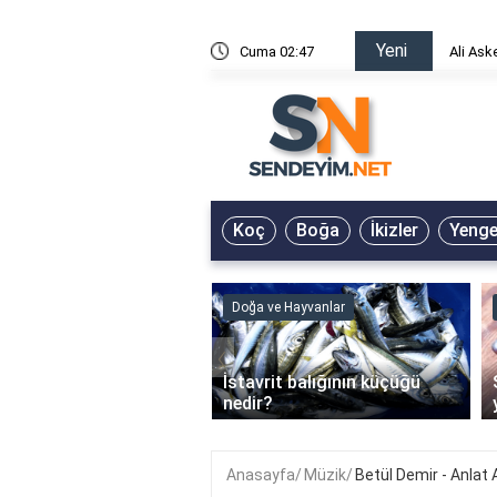
Yeni
risin Önü Sözleri
Cuma 02:47
Ali Ask
Koç
Boğa
İkizler
Yeng
ve Hayvanlar
Doğa ve Hayvanlar
‹
li en çok hangi iklimde
İstavrit balığının küçüğü
r?
nedir?
Anasayfa
Müzik
Betül Demir - Anlat 