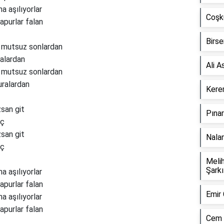
a aşılıyorlar
Coşk
vapurlar falan
Birse
m mutsuz sonlardan
ralardan
Ali A
m mutsuz sonlardan
uralardan
Kere
san git
Pınar
iç
san git
Nalan
iç
Melih
Şarkı
a aşılıyorlar
vapurlar falan
Emir 
a aşılıyorlar
vapurlar falan
Cem 