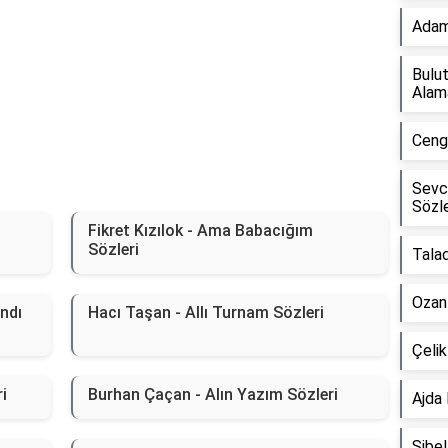
Adamo
Bulut
Alam
Cengi
Sevca
Sözle
Fikret Kızılok - Ama Babacığım
Sözleri
Talad
Ozan 
ndı
Hacı Taşan - Allı Turnam Sözleri
Çeli
ri
Burhan Çaçan - Alın Yazım Sözleri
Ajda 
Sibel