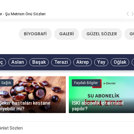
‹
er - Şu Metrisin Önü Sözleri
BİYOGRAFİ
GALERİ
GÜZEL SÖZLER
G
eç
Aslan
Başak
Terazi
Akrep
Yay
Oğlak
Sağlık
Faydalı Bilgiler
Şeker hastaları kestane
İSKİ abonelik iptali nasıl
yiyebilir mi?
yapılır?
Anlat Sözleri