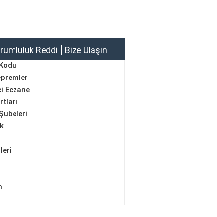
rumluluk Reddi
Bize Ulaşın
 Kodu
epremler
i Eczane
rtları
Şubeleri
ik
leri
r
m