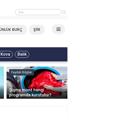
›
Mirkelam - Tavla Sözleri
ÜNLÜK BURÇ
ŞİİR
Kova
Balık
Faydalı Bilgiler
Faydalı Bilgiler
›
Şişme mont hangi
programda kurutulur?
Şofben suyu neden ısı