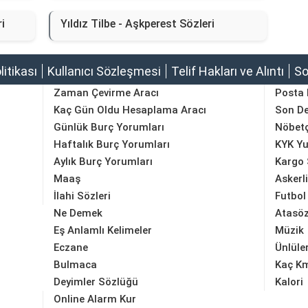
i
Yıldız Tilbe - Aşkperest Sözleri
olitikası
Kullanıcı Sözleşmesi
Telif Hakları ve Alıntı
So
Zaman Çevirme Aracı
Posta
Kaç Gün Oldu Hesaplama Aracı
Son D
Günlük Burç Yorumları
Nöbetç
Haftalık Burç Yorumları
KYK Yu
Aylık Burç Yorumları
Kargo 
Maaş
Askerl
İlahi Sözleri
Futbol
Ne Demek
Atasöz
Eş Anlamlı Kelimeler
Müzik
Eczane
Ünlüle
Bulmaca
Kaç K
Deyimler Sözlüğü
Kalori
Online Alarm Kur