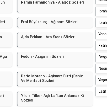
sun
Ramin Farhangniya - Alagöz Sözleri
İbrah
eri
Erol Büyükburç - Ağlarım Sözleri
İbrah
Yonca
m
Ajda Pekkan - Ara Sıcak Sözleri
Fatih
 Aga
Fedon - Aşığınım Sözleri
Berge
Nesri
i
Dario Moreno - Aşkımız Bitti (Deniz
Yaşar
Ve Mehtap) Sözleri
Latif
eri
Yıldız Tilbe - Aşk Laftan Anlamaz Ki
Sözleri