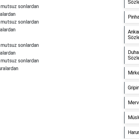
Sözle
m mutsuz sonlardan
ralardan
Pinha
m mutsuz sonlardan
ralardan
Ankar
Sözle
m mutsuz sonlardan
Duhan
ralardan
Sözle
m mutsuz sonlardan
uralardan
Mirke
Gripi
Reklam Alanı
Merv
Müslü
Harun