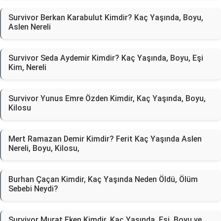
Survivor Berkan Karabulut Kimdir? Kaç Yaşında, Boyu,
Aslen Nereli
Survivor Seda Aydemir Kimdir? Kaç Yaşında, Boyu, Eşi
Kim, Nereli
Survivor Yunus Emre Özden Kimdir, Kaç Yaşında, Boyu,
Kilosu
Mert Ramazan Demir Kimdir? Ferit Kaç Yaşında Aslen
Nereli, Boyu, Kilosu,
Burhan Çaçan Kimdir, Kaç Yaşında Neden Öldü, Ölüm
Sebebi Neydi?
Survivor Murat Eken Kimdir, Kaç Yaşında, Eşi, Boyu ve