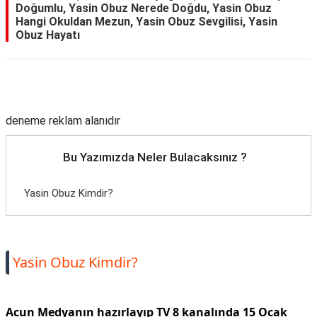
Doğumlu, Yasin Obuz Nerede Doğdu, Yasin Obuz
Hangi Okuldan Mezun, Yasin Obuz Sevgilisi, Yasin
Obuz Hayatı
Reklam Alanı
deneme reklam alanıdır
Bu Yazımızda Neler Bulacaksınız ?
Yasin Obuz Kimdir?
Yasin Obuz Kimdir?
Acun Medyanın hazırlayıp TV 8 kanalında 15 Ocak