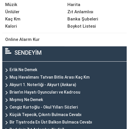
Müzik
Harita
Ünlüler
Zıt Anlamlısı
Kaç Km
Banka Şubeleri
Kalori
Boykot Listesi
Online Alarm Kur
SENDEYİM
Erlik Ne Demek
Muş Havalimanı Tatvan Bitlis Arası Kaç Km
Akyurt 1. Noterliği - Akyurt (Ankara)
Brian'ın Hayatı Oyuncuları ve Kadrosu
Mışmış Ne Demek
Cengiz Kurtoğlu - Okul Yılları Sözleri
Küçük Tepecik, Çıkıntı Bulmaca Cevabı
Bir Tiyatroda En Üst Balkon Bulmaca Cevabı