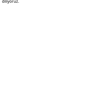
diliyoruz.
Reklam Alanı