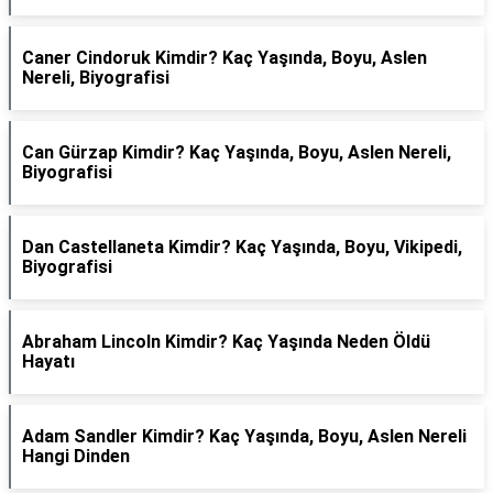
Caner Cindoruk Kimdir? Kaç Yaşında, Boyu, Aslen
Nereli, Biyografisi
Can Gürzap Kimdir? Kaç Yaşında, Boyu, Aslen Nereli,
Biyografisi
Dan Castellaneta Kimdir? Kaç Yaşında, Boyu, Vikipedi,
Biyografisi
Abraham Lincoln Kimdir? Kaç Yaşında Neden Öldü
Hayatı
Adam Sandler Kimdir? Kaç Yaşında, Boyu, Aslen Nereli
Hangi Dinden