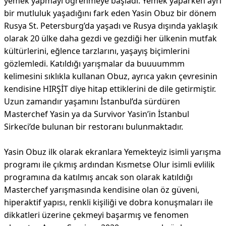
yemek yapmayı öğrenmeye başladı. Yemek yaparken ayrı
bir mutluluk yaşadığını fark eden Yasin Obuz bir dönem
Rusya St. Petersburg’da yaşadı ve Rusya dışında yaklaşık
olarak 20 ülke daha gezdi ve gezdiği her ülkenin mutfak
kültürlerini, eğlence tarzlarını, yaşayış biçimlerini
gözlemledi. Katıldığı yarışmalar da buuuummm
kelimesini sıklıkla kullanan Obuz, ayrıca yakın çevresinin
kendisine HIRŞİT diye hitap ettiklerini de dile getirmiştir.
Uzun zamandır yaşamını İstanbul’da sürdüren
Masterchef Yasin ya da Survivor Yasin’in İstanbul
Sirkeci’de bulunan bir restoranı bulunmaktadır.
Yasin Obuz ilk olarak ekranlara Yemekteyiz isimli yarışma
programı ile çıkmış ardından Kısmetse Olur isimli evlilik
programına da katılmış ancak son olarak katıldığı
Masterchef yarışmasında kendisine olan öz güveni,
hiperaktif yapısı, renkli kişiliği ve dobra konuşmaları ile
dikkatleri üzerine çekmeyi başarmış ve fenomen