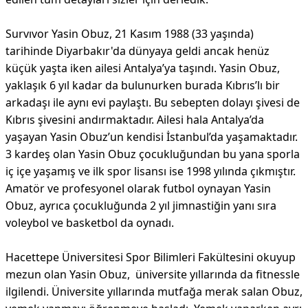
Survıvor Yasin Obuz, 21 Kasım 1988 (33 yaşında)
tarihinde Diyarbakır'da dünyaya geldi ancak henüz
küçük yaşta iken ailesi Antalya’ya taşındı. Yasin Obuz,
yaklaşık 6 yıl kadar da bulunurken burada Kıbrıs’lı bir
arkadaşı ile aynı evi paylaştı. Bu sebepten dolayı şivesi de
Kıbrıs şivesini andırmaktadır. Ailesi hala Antalya’da
yaşayan Yasin Obuz’un kendisi İstanbul’da yaşamaktadır.
3 kardeş olan Yasin Obuz çocukluğundan bu yana sporla
iç içe yaşamış ve ilk spor lisansı ise 1998 yılında çıkmıştır.
Amatör ve profesyonel olarak futbol oynayan Yasin
Obuz, ayrıca çocukluğunda 2 yıl jimnastiğin yanı sıra
voleybol ve basketbol da oynadı.
Hacettepe Üniversitesi Spor Bilimleri Fakültesini okuyup
mezun olan Yasin Obuz, üniversite yıllarında da fitnessle
ilgilendi. Üniversite yıllarında mutfağa merak salan Obuz,