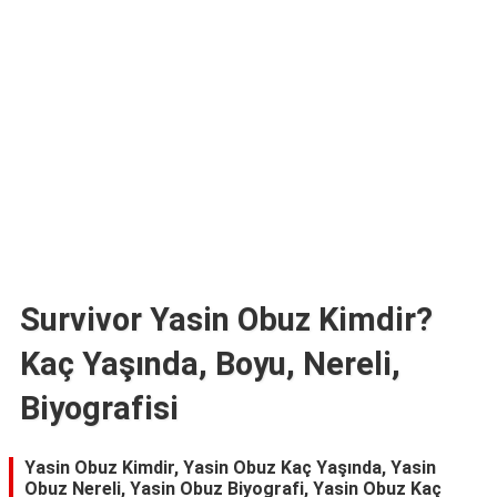
TARİFLERİ
HİKAYELER
Bize
Ulaşın
Survivor Yasin Obuz Kimdir?
Kaç Yaşında, Boyu, Nereli,
Biyografisi
Yasin Obuz Kimdir, Yasin Obuz Kaç Yaşında, Yasin
Obuz Nereli, Yasin Obuz Biyografi, Yasin Obuz Kaç