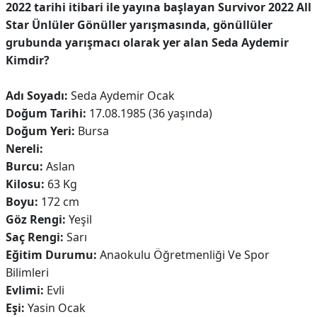
2022 tarihi itibari ile yayına başlayan Survivor 2022 All
Star Ünlüler Gönüller yarışmasında, gönüllüler
grubunda yarışmacı olarak yer alan Seda Aydemir
Kimdir?
Adı Soyadı:
Seda Aydemir Ocak
Doğum Tarihi:
17.08.1985 (36 yaşında)
Doğum Yeri:
Bursa
Nereli:
Burcu:
Aslan
Kilosu:
63 Kg
Boyu:
172 cm
Göz Rengi:
Yeşil
Saç Rengi:
Sarı
Eğitim Durumu:
Anaokulu Öğretmenliği Ve Spor
Bilimleri
Evlimi:
Evli
Eşi:
Yasin Ocak