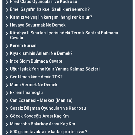
Fred Claus Oyuncuları ve Kadrosu
Emel Sayın'ın fiziksel özellikleri nelerdir?
Kırmızı ve yeşilin karışımı hangi renk olur?
Havaya Savurmak Ne Demek
Kütahya Il Sınırları Içerisindeki Termik Santral Bulmaca
Cevabı
Kerem Bürsin
Kıyak İsminin Anlamı Ne Demek?
İnce Sicim Bulmaca Cevabı
Uğur Işılak Yarına Kalır Yanına Kalmaz Sözleri
Centilmen kime denir TDK?
Mana Vermek Ne Demek
Ekrem İmamoğlu
Can Eczanesi - Merkez (Manisa)
Sessiz Düşman Oyuncuları ve Kadrosu
Göcek Köyceğiz Arası Kaç Km
Mimaroba Bakırköy Arası Kaç Km
500 gram tavukta ne kadar protein var?