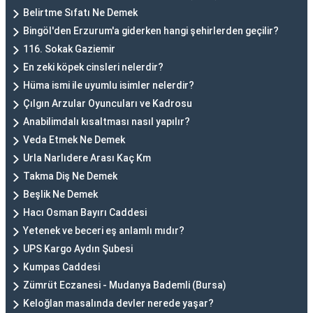
Belirtme Sıfatı Ne Demek
Bingöl'den Erzurum'a giderken hangi şehirlerden geçilir?
116. Sokak Gaziemir
En zeki köpek cinsleri nelerdir?
Hüma ismi ile uyumlu isimler nelerdir?
Çılgın Arzular Oyuncuları ve Kadrosu
Anabilimdalı kısaltması nasıl yapılır?
Veda Etmek Ne Demek
Urla Narlıdere Arası Kaç Km
Takma Diş Ne Demek
Beşlik Ne Demek
Hacı Osman Bayırı Caddesi
Yetenek ve beceri eş anlamlı mıdır?
UPS Kargo Aydın Şubesi
Kumpas Caddesi
Zümrüt Eczanesi - Mudanya Bademli (Bursa)
Keloğlan masalında devler nerede yaşar?