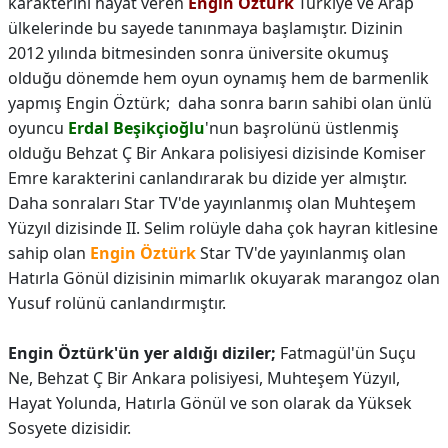
karakterini hayat veren
Engin Öztürk
Türkiye ve Arap
ülkelerinde bu sayede tanınmaya başlamıştır. Dizinin
2012 yılında bitmesinden sonra üniversite okumuş
olduğu dönemde hem oyun oynamış hem de barmenlik
yapmış Engin Öztürk; daha sonra barın sahibi olan ünlü
oyuncu
Erdal Beşikçioğlu
'nun başrolünü üstlenmiş
olduğu Behzat Ç Bir Ankara polisiyesi dizisinde Komiser
Emre karakterini canlandırarak bu dizide yer almıştır.
Daha sonraları Star TV'de yayınlanmış olan Muhteşem
Yüzyıl dizisinde II. Selim rolüyle daha çok hayran kitlesine
sahip olan
Engin Öztürk
Star TV'de yayınlanmış olan
Hatırla Gönül dizisinin mimarlık okuyarak marangoz olan
Yusuf rolünü canlandırmıştır.
Engin Öztürk'ün yer aldığı diziler;
Fatmagül'ün Suçu
Ne, Behzat Ç Bir Ankara polisiyesi, Muhteşem Yüzyıl,
Hayat Yolunda, Hatırla Gönül ve son olarak da Yüksek
Sosyete dizisidir.