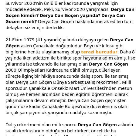
Survivor 2020’nin ünlülüler kadrosunda yarışmak için
mücadele edecek. Peki, Survivor 2020 yarışmacısı
Derya Can
Göçen kimdir? Derya Can Göçen yaşında?
Derya Can
Göçen nereli?
Derya Can Göçen hakkında merak edilen tüm
detayları sizler için derledik.
21.Ekim 1979 (41 yaşında) yılında dünyaya gelen
Derya Can
Göçen
aslen Çanakkale doğumludur. Boyu ve kilosu gibi
bilgilerine henüz ulaşılamamış olup
terazi burcudur
. Daha 8
yaşında iken atletizm ile birlikte spor hayatına adım atmış, lise
yıllarında ise tekvando ile tanışmış olan
Derya Can Göçen
2000 Olimpiyatları Kadrosuna dâhil olmuştur. İlerleyen
süreçte ilginç bir hikâye sonucunda dalış sporu ile tanışmış
olan Derya Can Göçen Dünya Serbest Dalış rekortmeni, Milli
sporcudur. Çanakkale Onsekiz Mart Üniversitesi’nden mezun
olmuş ve hemen ardından beden eğitimi öğretmeni olarak
çalışmalarına devam etmiştir. Derya Can Göçen geçmişten
günümüze kadar Çanakkale Bölgesi’nde düzenlenmiş olan
birçok şampiyonluk yarışında madalya kazanmıştır.
Dalış rekortmeni olan milli sporcu
Derya Can Göçen
aslında
su altı korkusunun olduğunu belirtirken, öncelikle bu