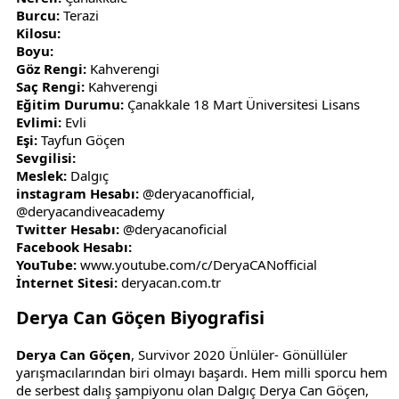
Burcu:
Terazi
Kilosu:
Boyu:
Göz Rengi:
Kahverengi
Saç Rengi:
Kahverengi
Eğitim Durumu:
Çanakkale 18 Mart Üniversitesi Lisans
Evlimi:
Evli
Eşi:
Tayfun Göçen
Sevgilisi:
Meslek:
Dalgıç
instagram Hesabı:
@deryacanofficial,
@deryacandiveacademy
Twitter Hesabı:
@deryacanoficial
Facebook Hesabı:
YouTube:
www.youtube.com/c/DeryaCANofficial
İnternet Sitesi:
deryacan.com.tr
Derya Can Göçen Biyografisi
Derya Can Göçen
, Survivor 2020 Ünlüler- Gönüllüler
yarışmacılarından biri olmayı başardı. Hem milli sporcu hem
de serbest dalış şampiyonu olan Dalgıç Derya Can Göçen,