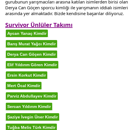
gurubunun yarışmacıları arasına katılan isimlerden birisi olan
Derya Can Göçen sporcu kimliği ile yarışmanın iddialı isimleri
arasında yer almaktadır. Bizde kendisine başarılar diliyoruz.
Survivor Ünlüler Takımı
Aycan Yanaç Kimdir
Barış Murat Yağcı Kimdir
Derya Can Göçen Kimdir
Elif Yıldırım Gören Kimdir
Ersin Korkut Kimdir
Mert Öcal Kimdir
Parviz Abdullayev Kimdir
Sercan Yıldırım Kimdir
Şaziye İvegin Üner Kimdir
Tuğba Melis Türk Kimdir