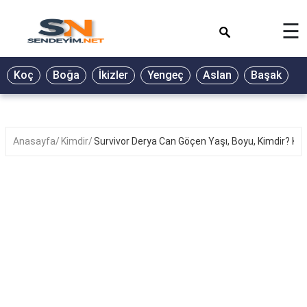
×
☰
BİYOGRAFİ
Koç
Boğa
İkizler
Yengeç
Aslan
Başak
T
GALERİ
GÜZEL
SÖZLER
Anasayfa
Kimdir
Survivor Derya Can Göçen Yaşı, Boyu, Kimdir? Kaç 
GÜNLÜK
BURÇ
ŞİİR
RÜYA
TABİRLERİ
TÜRKÜ
SÖZLERİ
YEMEK