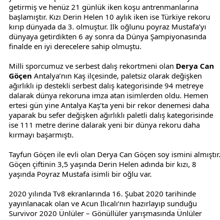
getirmiş ve henüz 21 günlük iken koşu antrenmanlarına
başlamıştır. Kızı Derin Helen 10 aylık iken ise Türkiye rekoru
kırıp dünyada da 3. olmuştur. İlk oğlunu poyraz Mustafa’yı
dünyaya getirdikten 6 ay sonra da Dünya Şampiyonasında
finalde en iyi derecelere sahip olmuştu.
Milli sporcumuz ve serbest dalış rekortmeni olan
Derya Can
Göçen
Antalya’nın Kaş ilçesinde, paletsiz olarak değişken
ağırlıklı ip destekli serbest dalış kategorisinde 94 metreye
dalarak dünya rekoruna imza atan isimlerden oldu. Hemen
ertesi gün yine Antalya Kaş’ta yeni bir rekor denemesi daha
yaparak bu sefer değişken ağırlıklı paletli dalış kategorisinde
ise 111 metre derine dalarak yeni bir dünya rekoru daha
kırmayı başarmıştı.
Tayfun Göçen ile evli olan Derya Can Göçen soy ismini almıştır
Göçen çiftinin 3,5 yaşında Derin Helen adında bir kızı, 8
yaşında Poyraz Mustafa isimli bir oğlu var.
2020 yılında Tv8 ekranlarında 16. Şubat 2020 tarihinde
yayınlanacak olan ve Acun Ilıcalı‘nın hazırlayıp sunduğu
Survivor 2020 Ünlüler – Gönüllüler yarışmasında Ünlüler