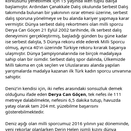
korkusunu yenebilmek için 15 yaşında iken tüplü dalışa
başlamıştır. Ardından Çanakkale Dalış okulunda Serbest Dalış
takımında bulunan bir yakınının ısrar etmesi üzerine, serbest
dalış sporuna yönelmeye ve bu alanda kariyer yapmaya karar
vermiştir. Dünya serbest dalış rekortmeni olan milli sporcu
Derya Can Göçen 21 Eylül 2002 tarihinde, ilk serbest dalış
deneyimini gerçekleştirmiş, başladığı günden bu güne kadar
ise serbest dalışta, 5 Dünya rekoru elde ederek Milli Sporcu
olmuş, ayrıca 40’ın üzerinde Türkiye rekoru kırarak başarıya
ulaşmıştır. Dünya Şampiyonalarında ise birçok madalyaya
sahip olan bir isimdir. Serbest dalış spor dalında, Ülkemizde
Milli takıma en çok seçilen ve Uluslararası alanda yapılan
yarışmalarda madalya kazanan ilk Türk kadın sporcu unvanına
sahiptir.
Deniz’in kendisi için, iki nefes arasındaki sonsuzluk demek
olduğunu ifade eden
Derya Can Göçen
, tek nefes ile 111
metreye dalabilmekte, nefesini 6,5 dakika tutup, havuzda
yatay olarak tam 204 mt. yüzebilme başarısını
gösterebilmektedir.
Deniz aşığı olan milli sporcumuz 2016 yılının yaz döneminde,
yeni rekorlar planlarken Derin Helen isimli kızını dünya