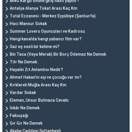
MNG Kargo online giriş nasıl yapılır?
Antalya Alanya Tokat Arası Kaç Km
Tutal Eczanesi - Merkez Eyyübiye (Şanlıurfa)
Hacı Mansur Sokak
Summer Lovers Oyuncuları ve Kadrosu
Hangi kanalda hangi yabancı film var?
Saz eş sesli bir kelime mi?
Bin Tasa (Veya Merak) Bir Borç Ödemez Ne Demek
Titr Ne Demek
Hayalin Zıt Anlamlısı Nedir?
Ahmet Hakan'ın eşi ve çocuğu var mı?
Kırklareli Muğla Arası Kaç Km
Vardar Sokak
Eleman, Unsur Bulmaca Cevabı
İnkâr Ne Demek
Fakıuşağı
Gır Gır Ne Demek
Akabe Caddesi Sultanbeyli