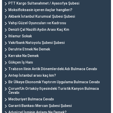
PTT Kargo Sultanahmet / Ayasofya Şubesi
Moksifloksasin içeren ilaçlar hangileri?
Akbank İstanbul Kurumsal Şubesi Şubesi
Vahşi Güzel Oyuncuları ve Kadrosu
Denizli Çal Nazilli Aydın Arası Kaç Km
Ihlamur Sokak
Vakıfbank Natoyolu Şubesi Şubesi
Deruhte Etmek Ne Demek
Kerrake Ne Demek
Gökçen İş Hanı
Trabzon Ilinin Antik Dönemlerdeki Adı Bulmaca Cevabı
Antep İstanbul arası kaç km?
Bir Ülkeye Ekonomik Yaptırım Uygulama Bulmaca Cevabı
Çorum'Un Ortaköy Ilçesindeki Turistik Kanyon Bulmaca
Cevabı
Mecburiyet Bulmaca Cevabı
Garanti Bankası Mercan Şubesi Şubesi
Adıgüzel İsminin Anlamı Ne Demek?