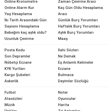
Online Kronometre
Zaman Çevirme Aracı
Online Alarm Kur
Kaç Gün Oldu Hesaplama
Yaş Hesaplama
Aracı
İki Tarih Arasındaki Gün
Günlük Burç Yorumları
Sayısını Hesaplama
Haftalık Burç Yorumları
Bebeğim kaç aylık oldu?
Aylık Burç Yorumları
Uzunluk Çevirme
Maaş
Posta Kodu
İlahi Sözleri
Son Depremler
Ne Demek
Nöbetçi Eczane
Eş Anlamlı Kelimeler
KYK Yurtları
Eczane
Kargo Şubeleri
Bulmaca
Askerlik
Deyimler Sözlüğü
Futbol
Noter
Atasözleri
Oyuncular
Müzik
Harita