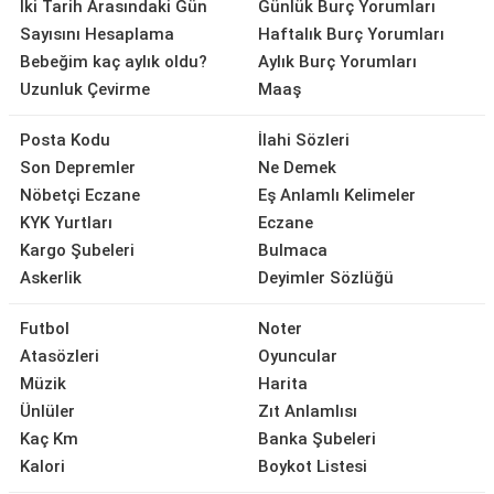
İki Tarih Arasındaki Gün
Günlük Burç Yorumları
Sayısını Hesaplama
Haftalık Burç Yorumları
Bebeğim kaç aylık oldu?
Aylık Burç Yorumları
Uzunluk Çevirme
Maaş
Posta Kodu
İlahi Sözleri
Son Depremler
Ne Demek
Nöbetçi Eczane
Eş Anlamlı Kelimeler
KYK Yurtları
Eczane
Kargo Şubeleri
Bulmaca
Askerlik
Deyimler Sözlüğü
Futbol
Noter
Atasözleri
Oyuncular
Müzik
Harita
Ünlüler
Zıt Anlamlısı
Kaç Km
Banka Şubeleri
Kalori
Boykot Listesi