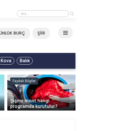
›
Mirkelam - Tavla Sözleri
ÜNLÜK BURÇ
ŞİİR
Kova
Balık
Faydalı Bilgiler
Faydalı Bilgiler
›
Şişme mont hangi
programda kurutulur?
Şofben suyu neden ısı