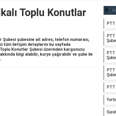
kalı Toplu Konutlar
Ka
PTT 
PTT 
r Şubesi şubesine ait adres, telefon numarası,
Şube
ibi tüm iletişim detaylarını bu sayfada
ı Toplu Konutlar Şubesi üzerinden kargonuzu
PTT 
akkında bilgi alabilir, kurye çağırabilir ve şube ile
Şube
.
PTT K
Şube
Reklam Alanı
PTT 
Yurt
Sürat