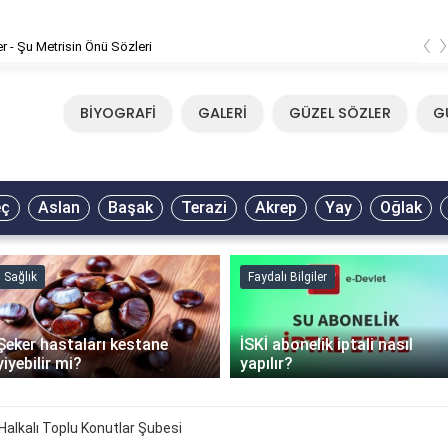
‹
er - Şu Metrisin Önü Sözleri
BİYOGRAFİ
GALERİ
GÜZEL SÖZLER
G
eç
Aslan
Başak
Terazi
Akrep
Yay
Oğlak
Sağlık
Faydalı Bilgiler
Şeker hastaları kestane
İSKİ abonelik iptali nasıl
yiyebilir mi?
yapılır?
alkalı Toplu Konutlar Şubesi