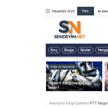
Yeni
risin Önü Sözleri
Perşembe 10:25
Ali Ask
Koç
Boğa
İkizler
Yeng
ve Hayvanlar
Doğa ve Hayvanlar
‹
li en çok hangi iklimde
İstavrit balığının küçüğü
r?
nedir?
Anasayfa
Kargo Şubeleri
PTT Kargo H