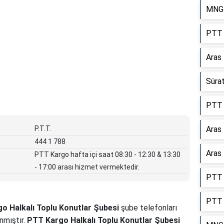
MNG 
PTT 
Aras
Süra
PTT 
P.T.T.
Aras
444 1 788
Aras 
PTT Kargo hafta içi saat 08:30 - 12:30 & 13:30
- 17:00 arası hizmet vermektedir.
PTT 
PTT 
o Halkalı Toplu Konutlar Şubesi
şube telefonları
nmıştır.
PTT Kargo Halkalı Toplu Konutlar Şubesi