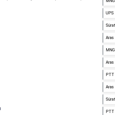
MNG 
UPS 
Reklam Alanı
Sürat
Aras
MNG 
Aras
PTT 
Aras
Süra
ı
PTT 