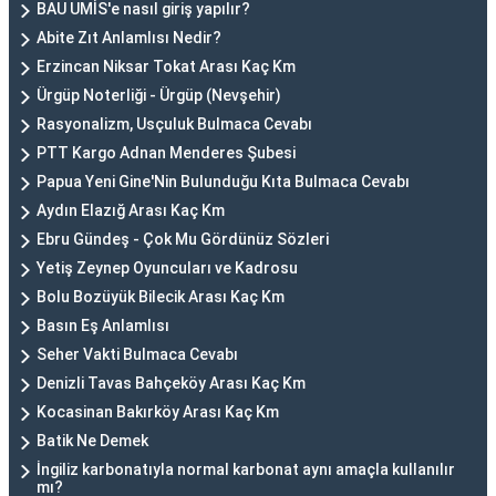
BAU UMİS'e nasıl giriş yapılır?
Abite Zıt Anlamlısı Nedir?
Erzincan Niksar Tokat Arası Kaç Km
Ürgüp Noterliği - Ürgüp (Nevşehir)
Rasyonalizm, Usçuluk Bulmaca Cevabı
PTT Kargo Adnan Menderes Şubesi
Papua Yeni Gine'Nin Bulunduğu Kıta Bulmaca Cevabı
Aydın Elazığ Arası Kaç Km
Ebru Gündeş - Çok Mu Gördünüz Sözleri
Yetiş Zeynep Oyuncuları ve Kadrosu
Bolu Bozüyük Bilecik Arası Kaç Km
Basın Eş Anlamlısı
Seher Vakti Bulmaca Cevabı
Denizli Tavas Bahçeköy Arası Kaç Km
Kocasinan Bakırköy Arası Kaç Km
Batik Ne Demek
İngiliz karbonatıyla normal karbonat aynı amaçla kullanılır
mı?