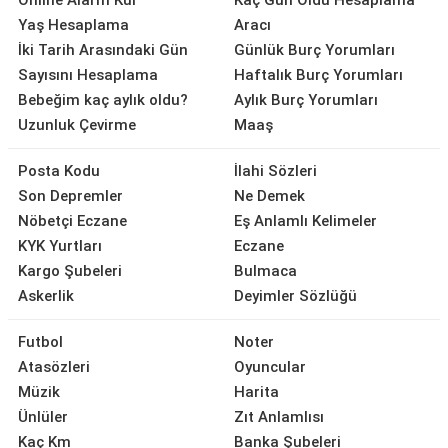
Online Alarm Kur
Kaç Gün Oldu Hesaplama
Yaş Hesaplama
Aracı
İki Tarih Arasındaki Gün
Günlük Burç Yorumları
Sayısını Hesaplama
Haftalık Burç Yorumları
Bebeğim kaç aylık oldu?
Aylık Burç Yorumları
Uzunluk Çevirme
Maaş
Posta Kodu
İlahi Sözleri
Son Depremler
Ne Demek
Nöbetçi Eczane
Eş Anlamlı Kelimeler
KYK Yurtları
Eczane
Kargo Şubeleri
Bulmaca
Askerlik
Deyimler Sözlüğü
Futbol
Noter
Atasözleri
Oyuncular
Müzik
Harita
Ünlüler
Zıt Anlamlısı
Kaç Km
Banka Şubeleri