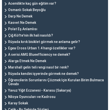
Acemilikte kaç gün eğitim var?
Osmanlı Sokak Beyoğlu
Darp Ne Demek
Kasvet Ne Demek
Polat Eş Anlamlısı
Çiğ Köfte'nin ilk hali nasıldı?
Rüyada kırık bisiklet görmek ne anlama gelir?
Egea Cross Urban 1.4 hangi özellikler var?
A serisi AMG Blueefficiency ne demek?
Alarga Etmek Ne Demek
Marshall gelin teli rengi nasıl bir renk?
Rüyada kendini işyerinde görmek ne demek?
Öğrencilerin Sorunlarını Çözmek Için Kurulan Birim Bulmaca
Cevabı
Yavuz Yiğit Eczanesi - Karasu (Sakarya)
Niloya Oyuncuları ve Kadrosu
Karay Sokak
Çelik - Bu Şehirde Sözleri