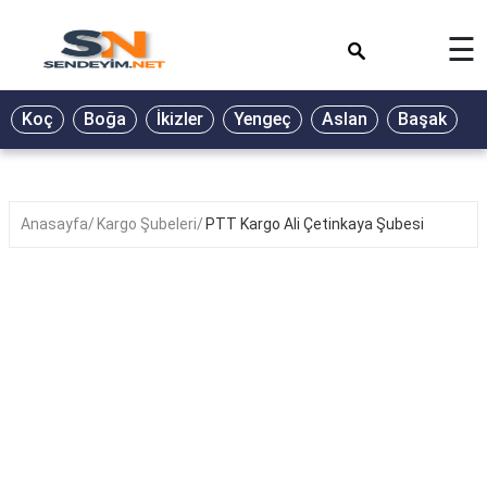
×
☰
BİYOGRAFİ
Koç
Boğa
İkizler
Yengeç
Aslan
Başak
T
GALERİ
GÜZEL
SÖZLER
Anasayfa
Kargo Şubeleri
PTT Kargo Ali Çetinkaya Şubesi
GÜNLÜK
BURÇ
ŞİİR
RÜYA
TABİRLERİ
TÜRKÜ
SÖZLERİ
YEMEK