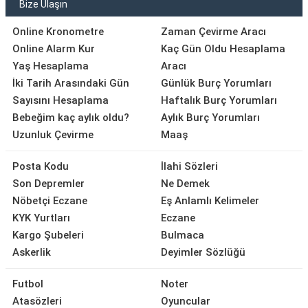
Bize Ulaşın
Online Kronometre
Zaman Çevirme Aracı
Online Alarm Kur
Kaç Gün Oldu Hesaplama
Yaş Hesaplama
Aracı
İki Tarih Arasındaki Gün
Günlük Burç Yorumları
Sayısını Hesaplama
Haftalık Burç Yorumları
Bebeğim kaç aylık oldu?
Aylık Burç Yorumları
Uzunluk Çevirme
Maaş
Posta Kodu
İlahi Sözleri
Son Depremler
Ne Demek
Nöbetçi Eczane
Eş Anlamlı Kelimeler
KYK Yurtları
Eczane
Kargo Şubeleri
Bulmaca
Askerlik
Deyimler Sözlüğü
Futbol
Noter
Atasözleri
Oyuncular