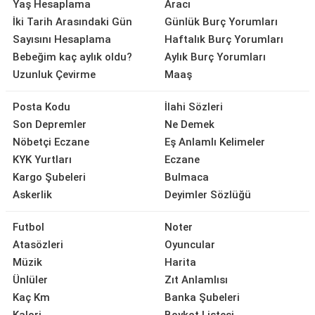
Yaş Hesaplama
Aracı
İki Tarih Arasındaki Gün
Günlük Burç Yorumları
Sayısını Hesaplama
Haftalık Burç Yorumları
Bebeğim kaç aylık oldu?
Aylık Burç Yorumları
Uzunluk Çevirme
Maaş
Posta Kodu
İlahi Sözleri
Son Depremler
Ne Demek
Nöbetçi Eczane
Eş Anlamlı Kelimeler
KYK Yurtları
Eczane
Kargo Şubeleri
Bulmaca
Askerlik
Deyimler Sözlüğü
Futbol
Noter
Atasözleri
Oyuncular
Müzik
Harita
Ünlüler
Zıt Anlamlısı
Kaç Km
Banka Şubeleri