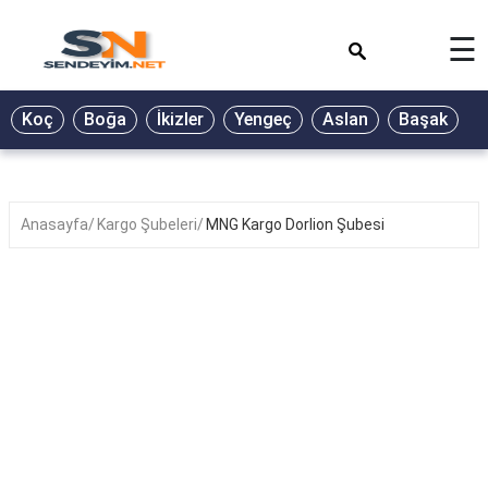
×
☰
BİYOGRAFİ
Koç
Boğa
İkizler
Yengeç
Aslan
Başak
T
GALERİ
GÜZEL
SÖZLER
Anasayfa
Kargo Şubeleri
MNG Kargo Dorlion Şubesi
GÜNLÜK
BURÇ
ŞİİR
RÜYA
TABİRLERİ
TÜRKÜ
SÖZLERİ
YEMEK