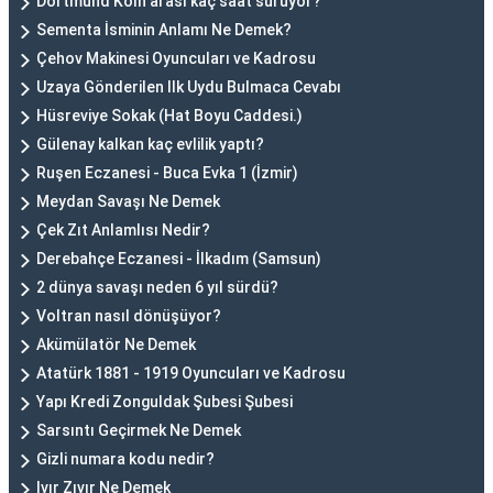
Dortmund Köln arası kaç saat sürüyor?
Sementa İsminin Anlamı Ne Demek?
Çehov Makinesi Oyuncuları ve Kadrosu
Uzaya Gönderilen Ilk Uydu Bulmaca Cevabı
Hüsreviye Sokak (Hat Boyu Caddesi.)
Gülenay kalkan kaç evlilik yaptı?
Ruşen Eczanesi - Buca Evka 1 (İzmir)
Meydan Savaşı Ne Demek
Çek Zıt Anlamlısı Nedir?
Derebahçe Eczanesi - İlkadım (Samsun)
2 dünya savaşı neden 6 yıl sürdü?
Voltran nasıl dönüşüyor?
Akümülatör Ne Demek
Atatürk 1881 - 1919 Oyuncuları ve Kadrosu
Yapı Kredi Zonguldak Şubesi Şubesi
Sarsıntı Geçirmek Ne Demek
Gizli numara kodu nedir?
Ivır Zıvır Ne Demek