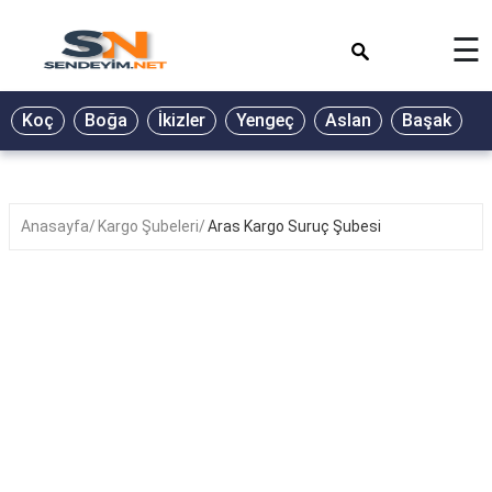
×
☰
BİYOGRAFİ
Koç
Boğa
İkizler
Yengeç
Aslan
Başak
T
GALERİ
GÜZEL
SÖZLER
Anasayfa
Kargo Şubeleri
Aras Kargo Suruç Şubesi
GÜNLÜK
BURÇ
ŞİİR
RÜYA
TABİRLERİ
TÜRKÜ
SÖZLERİ
YEMEK