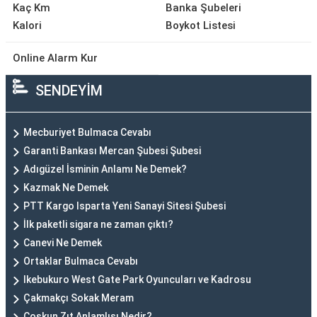
Kaç Km
Banka Şubeleri
Kalori
Boykot Listesi
Online Alarm Kur
SENDEYİM
Mecburiyet Bulmaca Cevabı
Garanti Bankası Mercan Şubesi Şubesi
Adıgüzel İsminin Anlamı Ne Demek?
Kazmak Ne Demek
PTT Kargo Isparta Yeni Sanayi Sitesi Şubesi
İlk paketli sigara ne zaman çıktı?
Canevi Ne Demek
Ortaklar Bulmaca Cevabı
Ikebukuro West Gate Park Oyuncuları ve Kadrosu
Çakmakçı Sokak Meram
Coşkun Zıt Anlamlısı Nedir?