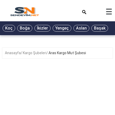
×
☰
BİYOGRAFİ
Koç
Boğa
İkizler
Yengeç
Aslan
Başak
T
GALERİ
GÜZEL
SÖZLER
Anasayfa
Kargo Şubeleri
Aras Kargo Mut Şubesi
GÜNLÜK
BURÇ
ŞİİR
RÜYA
TABİRLERİ
TÜRKÜ
SÖZLERİ
YEMEK