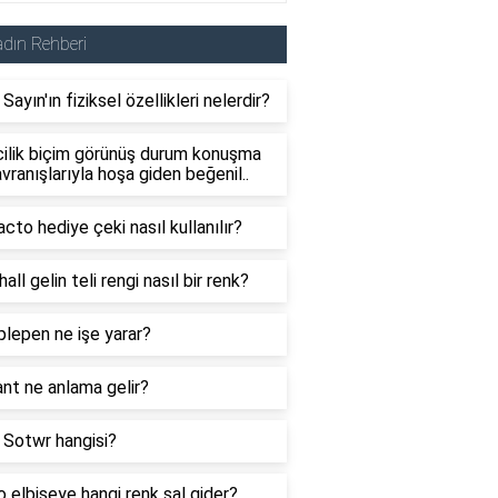
dın Rehberi
Sayın'ın fiziksel özellikleri nelerdir?
cilik biçim görünüş durum konuşma
vranışlarıyla hoşa giden beğenil..
cto hediye çeki nasıl kullanılır?
all gelin teli rengi nasıl bir renk?
lepen ne işe yarar?
nt ne anlama gelir?
i Sotwr hangisi?
 elbiseye hangi renk şal gider?