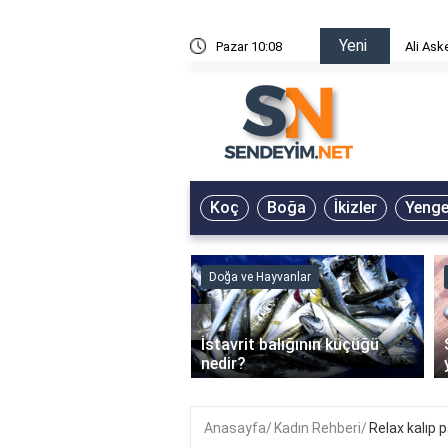
Yeni
risin Önü Sözleri
Pazar 10:08
Ali Ask
Koç
Boğa
İkizler
Yeng
ve Hayvanlar
Doğa ve Hayvanlar
‹
li en çok hangi iklimde
İstavrit balığının küçüğü
r?
nedir?
Anasayfa
Kadın Rehberi
Relax kalıp