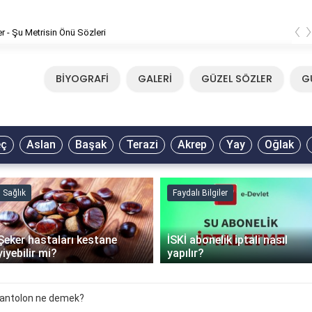
‹
er - Şu Metrisin Önü Sözleri
BİYOGRAFİ
GALERİ
GÜZEL SÖZLER
G
eç
Aslan
Başak
Terazi
Akrep
Yay
Oğlak
Sağlık
Faydalı Bilgiler
Şeker hastaları kestane
İSKİ abonelik iptali nasıl
yiyebilir mi?
yapılır?
 pantolon ne demek?