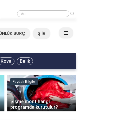
›
Mirkelam - Tavla Sözleri
ÜNLÜK BURÇ
ŞİİR
Kova
Balık
Faydalı Bilgiler
Faydalı Bilgiler
›
Şişme mont hangi
programda kurutulur?
Şofben suyu neden ısı