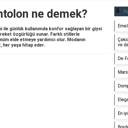
antolon ne demek?
Ka
Emel 
i ile günlük kullanımda konfor sağlayan bir giysi
reket özgürlüğü sunar. Farklı stillerle
nüm elde etmeye yardımcı olur. Modanın
Çeki
ve da
, her yaşa hitap eder.
De Fa
Reklam Alanı
Marsh
Domp
Elega
En iy
Bordo