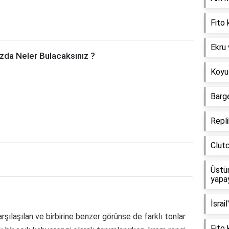
Fito 
Ekru 
zda Neler Bulacaksınız ?
Koyu 
Barg
Repli
Clutc
Üstün
yapa
İsrail
rşılaşılan ve birbirine benzer görünse de farklı tonlar
Fito 