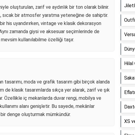
Jilet
yle oluşturulan, zarif ve aydınlık bir ton olarak bilinir.
a, sıcak bir atmosfer yaratma yeteneğine de sahiptir.
Outfi
bir his uyandırırken, vintage ve klasik dekorasyon
r. Aynı zamanda giysi ve aksesuar seçimlerinde de
Versa
 mevsim kullanılabilme özelliği taşır.
Dünya
Hilal
ı
Sakal
an tasarımı, moda ve grafik tasarım gibi birçok alanda
m de klasik tasarımlarda sıkça yer alarak, zarif ve şık
Eflat
. Özellikle iç mekanlarda duvar rengi, mobilya ve
kullanımı alanı genişletir. Bu sayede, mekânlar
Daxto
 bir denge oluşturmak mümkündür.
XS ve