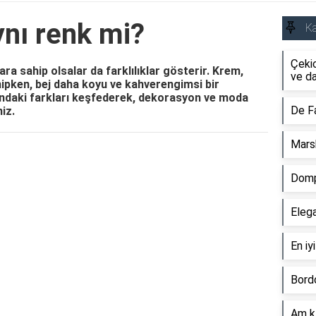
ynı renk mi?
Ka
Çeki
ara sahip olsalar da farklılıklar gösterir. Krem,
ve da
hipken, bej daha koyu ve kahverengimsi bir
ındaki farkları keşfederek, dekorasyon ve moda
De Fa
niz.
Marsh
Reklam Alanı
Domp
Elega
En iy
Bordo
Am kı