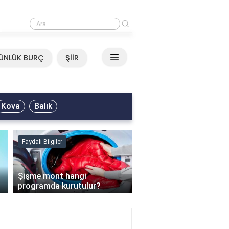
›
Mirkelam - Tavla Sözleri
ÜNLÜK BURÇ
ŞİİR
Kova
Balık
Faydalı Bilgiler
Faydalı Bilgiler
›
Şişme mont hangi
programda kurutulur?
Şofben suyu neden ısı