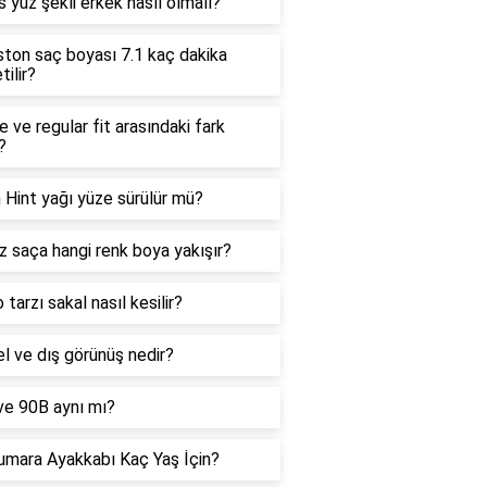
 yüz şekli erkek nasıl olmalı?
ton saç boyası 7.1 kaç dakika
tilir?
 ve regular fit arasındaki fark
?
 Hint yağı yüze sürülür mü?
 saça hangi renk boya yakışır?
 tarzı sakal nasıl kesilir?
el ve dış görünüş nedir?
ve 90B aynı mı?
umara Ayakkabı Kaç Yaş İçin?