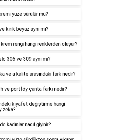
kremi yüze sürülür mü?
ve kırık beyaz aynı mı?
krem rengi hangi renklerden oluşur?
elo 306 ve 309 aynı mı?
ka ve a kalite arasındaki fark nedir?
h ve portföy çanta farkı nedir?
deki kıyafet değiştirme hangi
y zeka?
'de kadınlar nasıl giyinir?
kremi yüze sürdükten sonra yıkanır