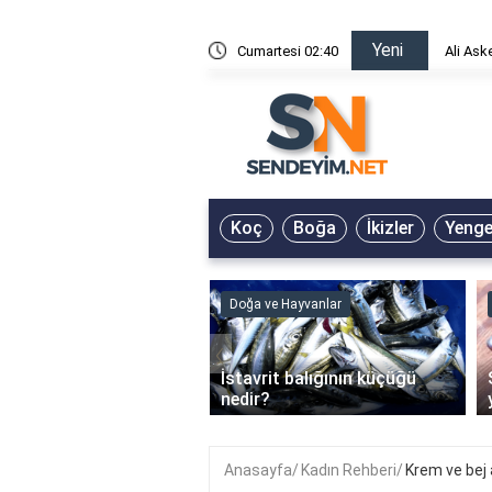
Yeni
risin Önü Sözleri
Cumartesi 02:40
Ali Ask
Koç
Boğa
İkizler
Yeng
ve Hayvanlar
Doğa ve Hayvanlar
‹
li en çok hangi iklimde
İstavrit balığının küçüğü
r?
nedir?
Anasayfa
Kadın Rehberi
Krem ve bej 