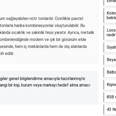
Elmas
Koles
bekle
yum sağlayabilen nötr tonlardır. Özellikle pastel
tonlarla harika kombinasyonlar oluşturulabilir. Bu
Loose
ekânda sıcaklık ve sakinlik hissi yaratır. Ayrıca, metalik
nedir
ombinlendiğinde modern ve şık bir görünüm elde
yesinde, hem iç mekânlarda hem de dış alanlarda
Siyah
h edilir.
Beyaz
Balbo
lgiler genel bilgilendirme amacıyla hazırlanmıştır.
Kişis
angi bir kişi, kurum veya markayı hedef alma amacı
85B 
43 N