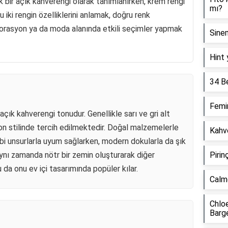
cak bir açık kahverengi olarak tanımlanırken, krem rengi
mı?
u iki rengin özelliklerini anlamak, doğru renk
orasyon ya da moda alanında etkili seçimler yapmak
Sinem
Hint 
34 B
Femin
açık kahverengi tonudur. Genellikle sarı ve gri alt
yon stilinde tercih edilmektedir. Doğal malzemelerle
Kahve
ibi unsurlarla uyum sağlarken, modern dokularla da şık
aynı zamanda nötr bir zemin oluşturarak diğer
Pirin
 da onu ev içi tasarımında popüler kılar.
Calm
Chloe
Barg