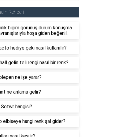
dın Rehberi
cilik biçim görünüş durum konuşma
vranışlarıyla hoşa giden beğenil..
cto hediye çeki nasıl kullanılır?
all gelin teli rengi nasıl bir renk?
lepen ne işe yarar?
nt ne anlama gelir?
i Sotwr hangisi?
 elbiseye hangi renk şal gider?
lları nasıl kesilir?