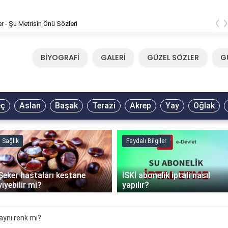
‹
er - Şu Metrisin Önü Sözleri
BİYOGRAFİ
GALERİ
GÜZEL SÖZLER
G
eç
Aslan
Başak
Terazi
Akrep
Yay
Oğlak
Sağlık
Faydalı Bilgiler
Şeker hastaları kestane
İSKİ abonelik iptali nasıl
yiyebilir mi?
yapılır?
aynı renk mi?