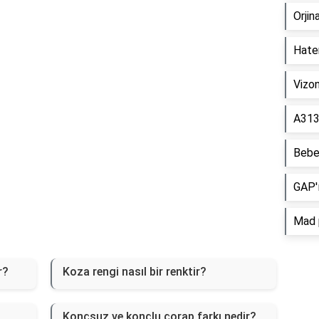
Reklam Alanı
Orjin
Hate
Vizon
A313 
Bebek
GAP'ı
Mad p
r?
Koza rengi nasıl bir renktir?
Konçsuz ve konçlu çorap farkı nedir?