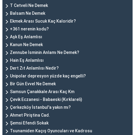
T Cetveli Ne Demek
Balsam Ne Demek
Ekmek Arası Sucuk Kaç Kaloridir?
+361 nerenin kodu?
Aşk Eş Anlamlısı
Kanun Ne Demek
Zennube İsminin Anlamı Ne Demek?
Hain Eş Anlamlısı
Dert Zıt Anlamlısı Nedir?
Unipolar depresyon yüzde kaç engelli?
Bir Gün Evvel Ne Demek
Samsun Çanakkale Arası Kaç Km
Çevik Eczanesi - Babaeski (Kırklareli)
Çerkezköy İstanbul'a yakın mı?
Ahmet Piriştina Cad.
Şemsi Efendi Sokak
Tsunamiden Kaçış Oyuncuları ve Kadrosu