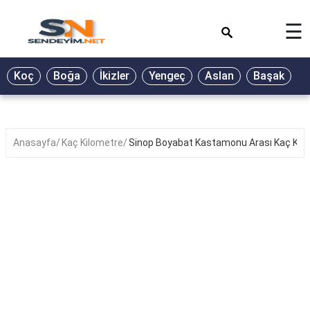
×
☰
BİYOGRAFİ
Koç
Boğa
İkizler
Yengeç
Aslan
Başak
T
GALERİ
GÜZEL
SÖZLER
Anasayfa
Kaç Kilometre
Sinop Boyabat Kastamonu Arası Kaç Km
GÜNLÜK
BURÇ
ŞİİR
RÜYA
TABİRLERİ
TÜRKÜ
SÖZLERİ
YEMEK