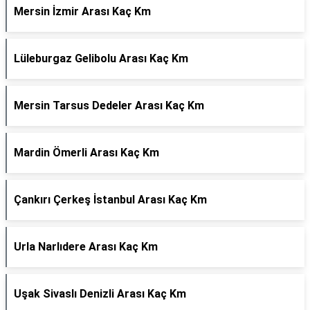
Mersin İzmir Arası Kaç Km
Lüleburgaz Gelibolu Arası Kaç Km
Mersin Tarsus Dedeler Arası Kaç Km
Mardin Ömerli Arası Kaç Km
Çankırı Çerkeş İstanbul Arası Kaç Km
Urla Narlıdere Arası Kaç Km
Uşak Sivaslı Denizli Arası Kaç Km