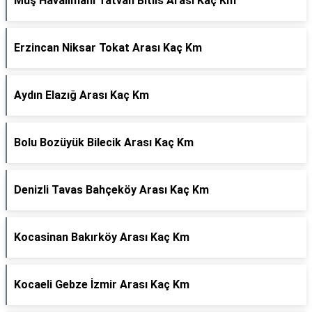
Muş Havalimanı Tatvan Bitlis Arası Kaç Km
Erzincan Niksar Tokat Arası Kaç Km
Aydın Elazığ Arası Kaç Km
Bolu Bozüyük Bilecik Arası Kaç Km
Denizli Tavas Bahçeköy Arası Kaç Km
Kocasinan Bakırköy Arası Kaç Km
Kocaeli Gebze İzmir Arası Kaç Km