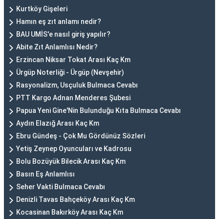
Kurtköy Gişeleri
Hamın eş zıt anlamı nedir?
BAU UMİS'e nasıl giriş yapılır?
Abite Zıt Anlamlısı Nedir?
Erzincan Niksar Tokat Arası Kaç Km
Ürgüp Noterliği - Ürgüp (Nevşehir)
Rasyonalizm, Usçuluk Bulmaca Cevabı
PTT Kargo Adnan Menderes Şubesi
Papua Yeni Gine'Nin Bulunduğu Kıta Bulmaca Cevabı
Aydın Elazığ Arası Kaç Km
Ebru Gündeş - Çok Mu Gördünüz Sözleri
Yetiş Zeynep Oyuncuları ve Kadrosu
Bolu Bozüyük Bilecik Arası Kaç Km
Basın Eş Anlamlısı
Seher Vakti Bulmaca Cevabı
Denizli Tavas Bahçeköy Arası Kaç Km
Kocasinan Bakırköy Arası Kaç Km