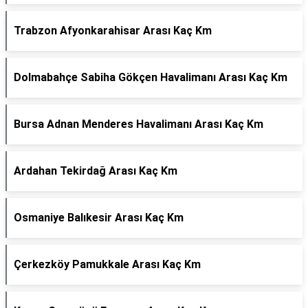
Trabzon Afyonkarahisar Arası Kaç Km
Dolmabahçe Sabiha Gökçen Havalimanı Arası Kaç Km
Bursa Adnan Menderes Havalimanı Arası Kaç Km
Ardahan Tekirdağ Arası Kaç Km
Osmaniye Balıkesir Arası Kaç Km
Çerkezköy Pamukkale Arası Kaç Km