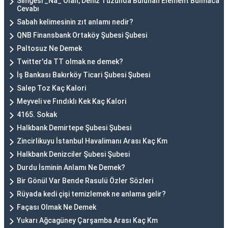
Simgesi _Na_ Olan, Deniz Tuzunda Bulunan Element Bulmaca
Cevabı
Sabah kelimesinin zıt anlamı nedir?
QNB Finansbank Ortaköy Şubesi Şubesi
Paltosuz Ne Demek
Twitter'da TT olmak ne demek?
İş Bankası Bakırköy Ticari Şubesi Şubesi
Salep Toz Kaç Kalori
Meyveli ve Fındıklı Kek Kaç Kalori
4165. Sokak
Halkbank Demirtepe Şubesi Şubesi
Zincirlikuyu İstanbul Havalimanı Arası Kaç Km
Halkbank Denizciler Şubesi Şubesi
Durdu İsminin Anlamı Ne Demek?
Bir Gönül Var Bende Rasulü Özler Sözleri
Rüyada kedi çişi temizlemek ne anlama gelir?
Façası Olmak Ne Demek
Yukarı Ağcagüney Çarşamba Arası Kaç Km