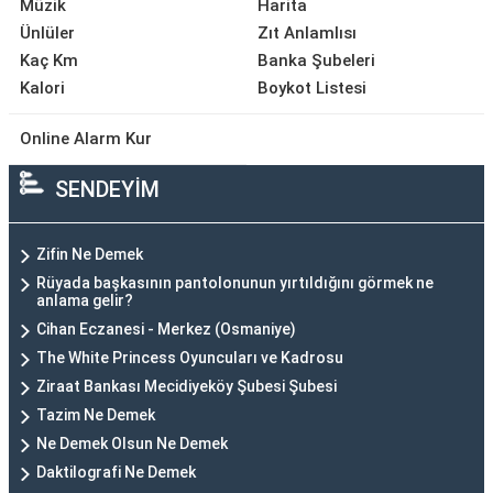
Müzik
Harita
Ünlüler
Zıt Anlamlısı
Kaç Km
Banka Şubeleri
Kalori
Boykot Listesi
Online Alarm Kur
SENDEYİM
Zifin Ne Demek
Rüyada başkasının pantolonunun yırtıldığını görmek ne
anlama gelir?
Cihan Eczanesi - Merkez (Osmaniye)
The White Princess Oyuncuları ve Kadrosu
Ziraat Bankası Mecidiyeköy Şubesi Şubesi
Tazim Ne Demek
Ne Demek Olsun Ne Demek
Daktilografi Ne Demek