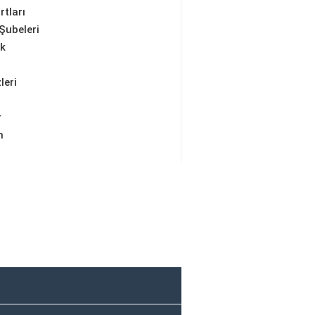
rtları
Şubeleri
ik
leri
r
m