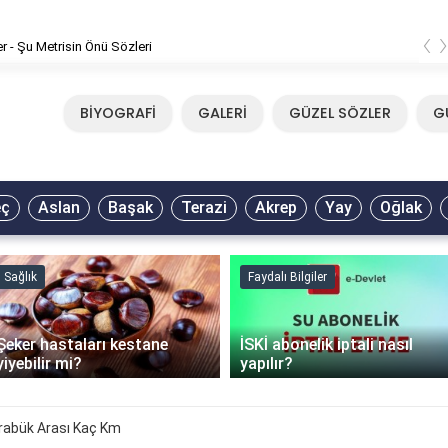
‹
er - Şu Metrisin Önü Sözleri
BİYOGRAFİ
GALERİ
GÜZEL SÖZLER
G
eç
Aslan
Başak
Terazi
Akrep
Yay
Oğlak
Sağlık
Faydalı Bilgiler
Şeker hastaları kestane
İSKİ abonelik iptali nasıl
yiyebilir mi?
yapılır?
rabük Arası Kaç Km