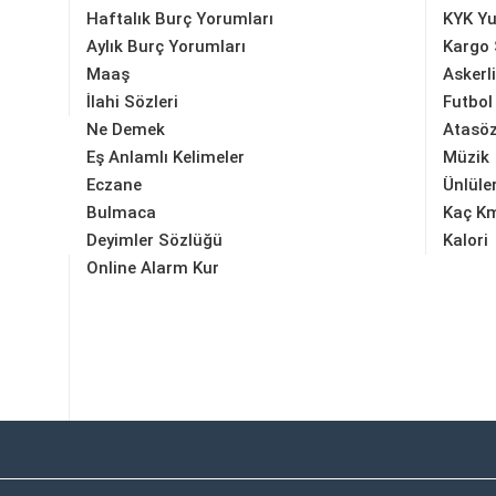
Haftalık Burç Yorumları
KYK Yu
Aylık Burç Yorumları
Kargo 
Maaş
Askerl
İlahi Sözleri
Futbol
Ne Demek
Atasöz
Eş Anlamlı Kelimeler
Müzik
Eczane
Ünlüle
Bulmaca
Kaç K
Deyimler Sözlüğü
Kalori
Online Alarm Kur