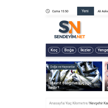
Yeni
risin Önü Sözleri
Cuma 15:50
Ali Ask
Koç
Boğa
İkizler
Yeng
ve Hayvanlar
Doğa ve Hayvanlar
‹
li en çok hangi iklimde
İstavrit balığının küçüğü
r?
nedir?
Anasayfa
Kaç Kilometre
Nevşehir Ka