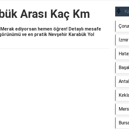
bük Arası Kaç Km
Ka
Çoru
 Merak ediyorsan hemen öğren! Detaylı mesafe
 görünümü ve en pratik Nevşehir Karabük Yol
İzmir
Hata
Reklam Alanı
Başa
Anta
Kırkl
Mers
Bursa