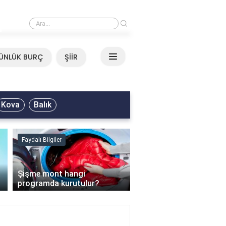
›
Mirkelam - Tavla Sözleri
ÜNLÜK BURÇ
ŞİİR
Kova
Balık
Faydalı Bilgiler
Faydalı Bilgiler
›
Şişme mont hangi
programda kurutulur?
Şofben suyu neden ısı