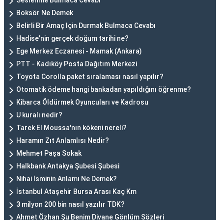
Seslenme Bulmaca Cevabı
Boksör Ne Demek
Belirli Bir Amaç Için Durmak Bulmaca Cevabı
Hadise'nin gerçek doğum tarihi ne?
Ege Merkez Eczanesi - Mamak (Ankara)
PTT - Kadıköy Posta Dağıtım Merkezi
Toyota Corolla paket sıralaması nasıl yapılır?
Otomatik ödeme hangi bankadan yapıldığını öğrenme?
Kibarca Öldürmek Oyuncuları ve Kadrosu
U kuralı nedir?
Tarek El Moussa'nın kökeni nereli?
Haramın Zıt Anlamlısı Nedir?
Mehmet Paşa Sokak
Halkbank Antakya Şubesi Şubesi
Nihai İsminin Anlamı Ne Demek?
İstanbul Ataşehir Bursa Arası Kaç Km
3 milyon 200 bin nasıl yazılır TDK?
Ahmet Özhan Şu Benim Divane Gönlüm Sözleri