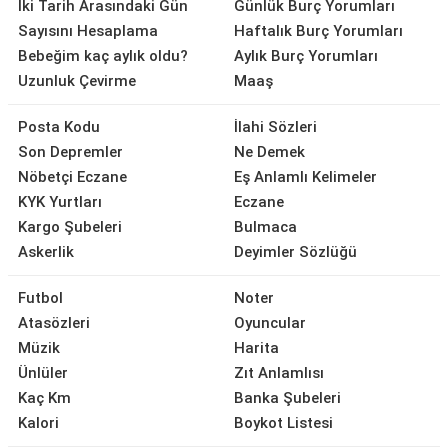
İki Tarih Arasındaki Gün
Günlük Burç Yorumları
Sayısını Hesaplama
Haftalık Burç Yorumları
Bebeğim kaç aylık oldu?
Aylık Burç Yorumları
Uzunluk Çevirme
Maaş
Posta Kodu
İlahi Sözleri
Son Depremler
Ne Demek
Nöbetçi Eczane
Eş Anlamlı Kelimeler
KYK Yurtları
Eczane
Kargo Şubeleri
Bulmaca
Askerlik
Deyimler Sözlüğü
Futbol
Noter
Atasözleri
Oyuncular
Müzik
Harita
Ünlüler
Zıt Anlamlısı
Kaç Km
Banka Şubeleri
Kalori
Boykot Listesi