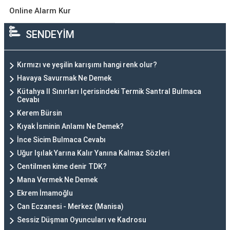
Online Alarm Kur
SENDEYİM
Kırmızı ve yeşilin karışımı hangi renk olur?
Havaya Savurmak Ne Demek
Kütahya Il Sınırları Içerisindeki Termik Santral Bulmaca
Cevabı
Kerem Bürsin
Kıyak İsminin Anlamı Ne Demek?
İnce Sicim Bulmaca Cevabı
Uğur Işılak Yarına Kalır Yanına Kalmaz Sözleri
Centilmen kime denir TDK?
Mana Vermek Ne Demek
Ekrem İmamoğlu
Can Eczanesi - Merkez (Manisa)
Sessiz Düşman Oyuncuları ve Kadrosu