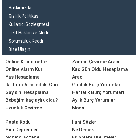
Hakkımızda
Gizlilik Politikası
Kullanıcı Sözleşmesi
Telif Hakları ve Alıntı
Sorumluluk Reddi
Bize Ulaşın
Online Kronometre
Zaman Çevirme Aracı
Online Alarm Kur
Kaç Gün Oldu Hesaplama
Yaş Hesaplama
Aracı
İki Tarih Arasındaki Gün
Günlük Burç Yorumları
Sayısını Hesaplama
Haftalık Burç Yorumları
Bebeğim kaç aylık oldu?
Aylık Burç Yorumları
Uzunluk Çevirme
Maaş
Posta Kodu
İlahi Sözleri
Son Depremler
Ne Demek
Nöbetçi Eczane
Eş Anlamlı Kelimeler