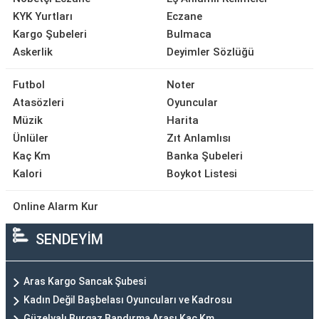
KYK Yurtları
Eczane
Kargo Şubeleri
Bulmaca
Askerlik
Deyimler Sözlüğü
Futbol
Noter
Atasözleri
Oyuncular
Müzik
Harita
Ünlüler
Zıt Anlamlısı
Kaç Km
Banka Şubeleri
Kalori
Boykot Listesi
Online Alarm Kur
SENDEYİM
Aras Kargo Sancak Şubesi
Kadın Değil Başbelası Oyuncuları ve Kadrosu
Güzelyalı Burgaz Bandırma Arası Kaç Km