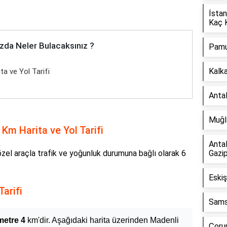
İstan
Kaç 
zda Neler Bulacaksınız ?
Pamu
Kalk
a ve Yol Tarifi
Anta
Muğla
Km Harita ve Yol Tarifi
Anta
özel araçla trafik ve yoğunluk durumuna bağlı olarak 6
Gazi
Eskiş
arifi
Sams
metre 4
km'dir. Aşağıdaki harita üzerinden Madenli
Çoru