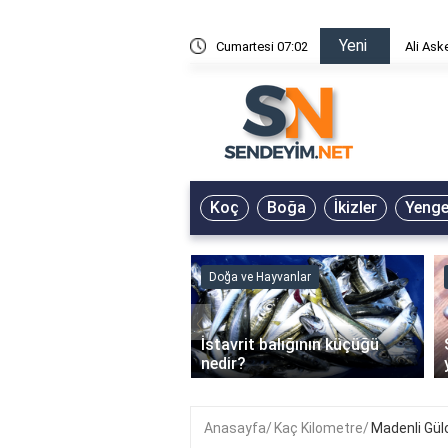
Yeni
risin Önü Sözleri
Cumartesi 07:02
Ali Ask
Koç
Boğa
İkizler
Yeng
ve Hayvanlar
Doğa ve Hayvanlar
‹
li en çok hangi iklimde
İstavrit balığının küçüğü
r?
nedir?
Anasayfa
Kaç Kilometre
Madenli Gül