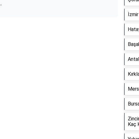
.
İzmir
Hata
Başa
Anta
Kırkl
Mers
Bursa
Zinci
Kaç 