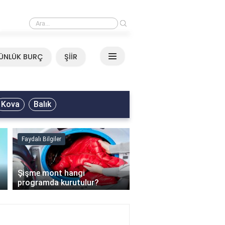
›
Mirkelam - Tavla Sözleri
ÜNLÜK BURÇ
ŞİİR
Kova
Balık
Faydalı Bilgiler
Faydalı Bilgiler
›
Şişme mont hangi
programda kurutulur?
Şofben suyu neden ısı