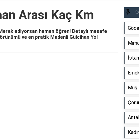
han Arası Kaç Km
Ka
Göce
 Merak ediyorsan hemen öğren! Detaylı mesafe
 görünümü ve en pratik Madenli Gülcihan Yol
Mima
İstan
Reklam Alanı
Emek
Muş 
Çoru
Anta
Kadın