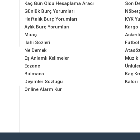
Kaç Gün Oldu Hesaplama Aracı
Son D
Günlük Burç Yorumları
Nöbetç
Haftalık Burç Yorumları
KYK Yu
Aylık Burç Yorumları
Kargo 
Maaş
Askerl
İlahi Sözleri
Futbol
Ne Demek
Atasöz
Eş Anlamlı Kelimeler
Müzik
Eczane
Ünlüle
Bulmaca
Kaç K
Deyimler Sözlüğü
Kalori
Online Alarm Kur