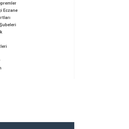
epremler
i Eczane
rtları
Şubeleri
ik
leri
r
m