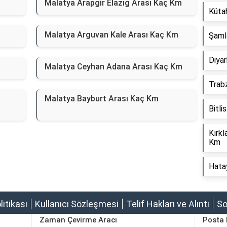
Malatya Arapgir Elazığ Arası Kaç Km
Küta
Malatya Arguvan Kale Arası Kaç Km
Şaml
Diyar
Malatya Ceyhan Adana Arası Kaç Km
Trab
Malatya Bayburt Arası Kaç Km
Bitli
Kırkl
Km
Hata
olitikası
Kullanıcı Sözleşmesi
Telif Hakları ve Alıntı
So
Zaman Çevirme Aracı
Posta