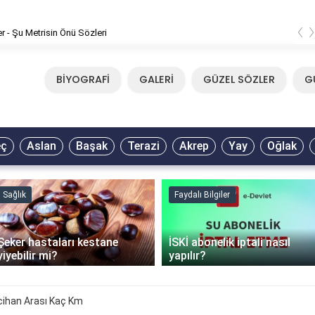
‹
er - Şu Metrisin Önü Sözleri
BİYOGRAFİ
GALERİ
GÜZEL SÖZLER
G
eç
Aslan
Başak
Terazi
Akrep
Yay
Oğlak
Sağlık
Faydalı Bilgiler
Şeker hastaları kestane
İSKİ abonelik iptali nasıl
yiyebilir mi?
yapılır?
cihan Arası Kaç Km