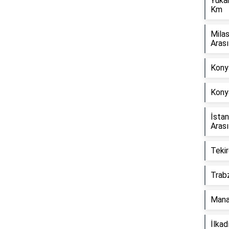
Yuka
Km
Mila
Aras
Reklam Alanı
Konya
Kony
İsta
Aras
Tekir
Trab
Mana
İlka