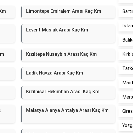
 Km
Limontepe Emiralem Arası Kaç Km
Bart
İsta
Levent Maslak Arası Kaç Km
Balık
Km
Kızıltepe Nusaybin Arası Kaç Km
Kırkl
Tatk
Ladik Havza Arası Kaç Km
Mard
Kızılhisar Hekimhan Arası Kaç Km
Mersi
ç
Malatya Alanya Antalya Arası Kaç Km
Gire
Yozg