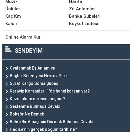
Müzik
Harita
Ünlüler
Zıt Anlamlısı
Kaç Km
Banka Şubeleri
Kalori
Boykot Listesi
Online Alarm Kur
SENDEYİM
Oyalanmak Eş Anlamlısı
Baglar Belediyesi Nevruz Parkı
Sürat Kargo Soma Şubesi
Karayip Korsanları 1'de hangi korsan var?
Kuzu lokum nerenin meşhur?
Seslenme Bulmaca Cevabı
Boksör Ne Demek
Belirli Bir Amaç Için Durmak Bulmaca Cevabı
Hadise'nin gerçek doğum tarihi ne?