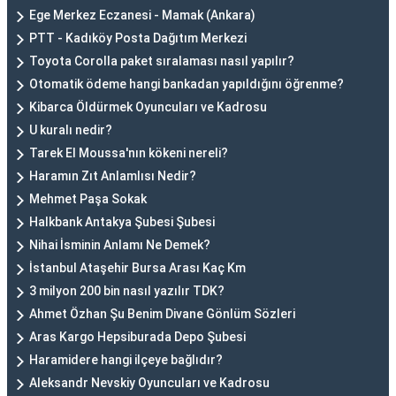
Ege Merkez Eczanesi - Mamak (Ankara)
PTT - Kadıköy Posta Dağıtım Merkezi
Toyota Corolla paket sıralaması nasıl yapılır?
Otomatik ödeme hangi bankadan yapıldığını öğrenme?
Kibarca Öldürmek Oyuncuları ve Kadrosu
U kuralı nedir?
Tarek El Moussa'nın kökeni nereli?
Haramın Zıt Anlamlısı Nedir?
Mehmet Paşa Sokak
Halkbank Antakya Şubesi Şubesi
Nihai İsminin Anlamı Ne Demek?
İstanbul Ataşehir Bursa Arası Kaç Km
3 milyon 200 bin nasıl yazılır TDK?
Ahmet Özhan Şu Benim Divane Gönlüm Sözleri
Aras Kargo Hepsiburada Depo Şubesi
Haramidere hangi ilçeye bağlıdır?
Aleksandr Nevskiy Oyuncuları ve Kadrosu