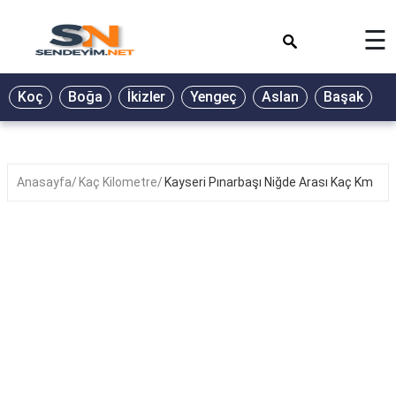
×
☰
BİYOGRAFİ
Koç
Boğa
İkizler
Yengeç
Aslan
Başak
T
GALERİ
GÜZEL
SÖZLER
Anasayfa
Kaç Kilometre
Kayseri Pınarbaşı Niğde Arası Kaç Km
GÜNLÜK
BURÇ
ŞİİR
RÜYA
TABİRLERİ
TÜRKÜ
SÖZLERİ
YEMEK