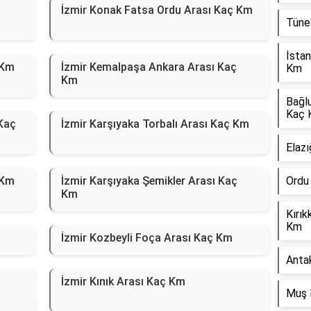
İzmir Konak Fatsa Ordu Arası Kaç Km
Tüney
İstan
 Km
İzmir Kemalpaşa Ankara Arası Kaç
Km
Km
Bağl
Kaç 
 Kaç
İzmir Karşıyaka Torbalı Arası Kaç Km
Elazı
 Km
İzmir Karşıyaka Şemikler Arası Kaç
Ordu
Km
Kırık
Km
İzmir Kozbeyli Foça Arası Kaç Km
Anta
İzmir Kınık Arası Kaç Km
Muş 