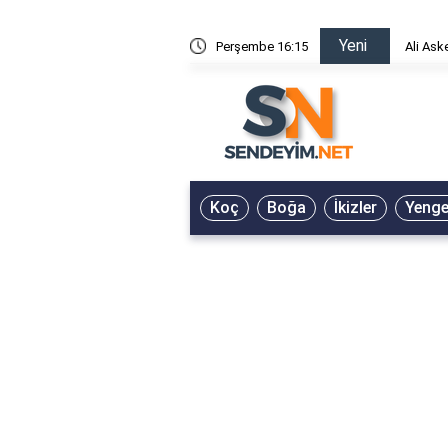
Yeni
risin Önü Sözleri
Perşembe 16:15
Ali Ask
Koç
Boğa
İkizler
Yeng