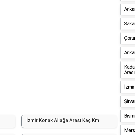
Reklam Alanı
Anka
Saka
Çoru
Anka
Kada
Aras
İzmir
Şirva
Bismi
İzmir Konak Aliağa Arası Kaç Km
Mers