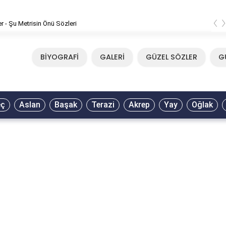
‹
er - Şu Metrisin Önü Sözleri
BİYOGRAFİ
GALERİ
GÜZEL SÖZLER
G
eç
Aslan
Başak
Terazi
Akrep
Yay
Oğlak