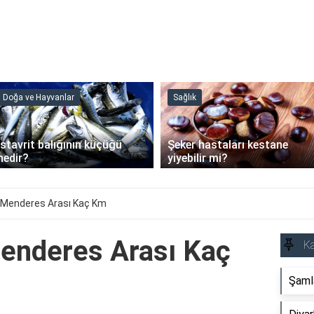
Doğa ve Hayvanlar
Sağlık
İstavrit balığının küçüğü
Şeker hastaları kestane
nedir?
yiyebilir mi?
 Menderes Arası Kaç Km
enderes Arası Kaç
Ka
Şaml