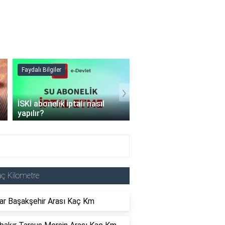
Faydalı Bilgiler
Faydalı Bilgiler
›
İSKİ abonelik iptali nasıl
Şişme mont hangi
yapılır?
programda kurutulur?
ç Kilometre
ar Başakşehir Arası Kaç Km