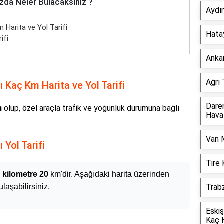
zda Neler Bulacaksınız ?
Aydı
Harita ve Yol Tarifi
Hata
ifi
Anka
Ağrı
 Kaç Km Harita ve Yol Tarifi
Dare
m
olup, özel araçla trafik ve yoğunluk durumuna bağlı
Hava
Van 
Yol Tarifi
Tire
 kilometre 20
km'dir. Aşağıdaki harita üzerinden
laşabilirsiniz.
Trab
Eskiş
Kaç 