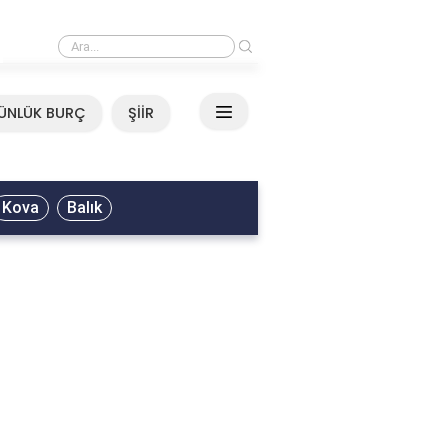
›
Ali Asker - Şu Metrisin Önü Sözleri
ÜNLÜK BURÇ
ŞİİR
Kova
Balık