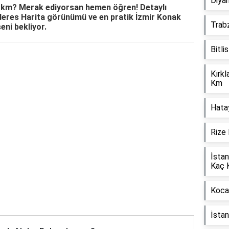
Diyar
 km? Merak ediyorsan hemen öğren! Detaylı
deres Harita görünümü ve en pratik İzmir Konak
Trab
eni bekliyor.
Bitli
Reklam Alanı
Kırkl
Km
Hata
Rize 
İstan
Kaç 
Kocae
İsta