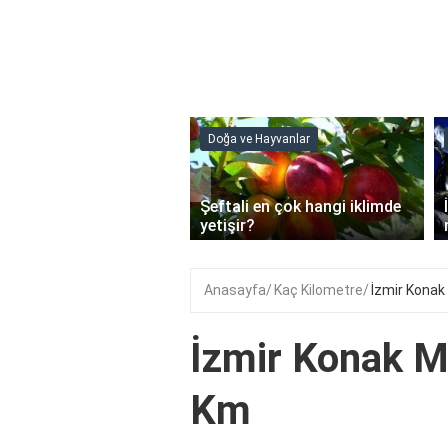
Doğa ve Hayvanlar
‹
Şeftali en çok hangi iklimde
ain Jel Ne İşe Yarar?
yetişir?
Anasayfa
Kaç Kilometre
İzmir Konak
İzmir Konak M
Km