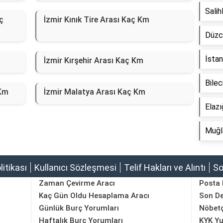
Sali
ç
İzmir Kınık Tire Arası Kaç Km
Düzc
İstan
İzmir Kırşehir Arası Kaç Km
Bilec
 Km
İzmir Malatya Arası Kaç Km
Elaz
Muğl
olitikası
Kullanıcı Sözleşmesi
Telif Hakları ve Alıntı
So
Zaman Çevirme Aracı
Posta
Kaç Gün Oldu Hesaplama Aracı
Son D
Günlük Burç Yorumları
Nöbetç
Haftalık Burç Yorumları
KYK Yu