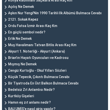
Konya Kadınhanı Saçıkara Arası Kaç Km
Açılış Ne Demek
Aşkın Nur Yengi'Nin 1990 Tarihli Ilk Albümü Bulmaca Cevabı
2121. Sokak Kepez
Ordu Fatsa İzmir Arası Kaç Km
En güçlü sembol nedir?
Erlik Ne Demek
Muş Havalimanı Tatvan Bitlis Arası Kaç Km
Akyurt 1. Noterliği - Akyurt (Ankara)
Brian'ın Hayatı Oyuncuları ve Kadrosu
Mışmış Ne Demek
Cengiz Kurtoğlu - Okul Yılları Sözleri
Küçük Tepecik, Çıkıntı Bulmaca Cevabı
Bir Tiyatroda En Üst Balkon Bulmaca Cevabı
Bedelsiz Zıt Anlamlısı Nedir?
Kurtköy Gişeleri
Hamın eş zıt anlamı nedir?
BAU UMİS'e nasıl giriş yapılır?