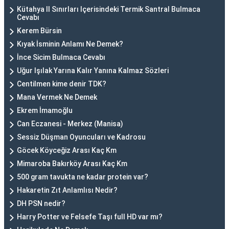
Kütahya Il Sınırları Içerisindeki Termik Santral Bulmaca
Cevabı
Kerem Bürsin
Kıyak İsminin Anlamı Ne Demek?
İnce Sicim Bulmaca Cevabı
Uğur Işılak Yarına Kalır Yanına Kalmaz Sözleri
Centilmen kime denir TDK?
Mana Vermek Ne Demek
Ekrem İmamoğlu
Can Eczanesi - Merkez (Manisa)
Sessiz Düşman Oyuncuları ve Kadrosu
Göcek Köyceğiz Arası Kaç Km
Mimaroba Bakırköy Arası Kaç Km
500 gram tavukta ne kadar protein var?
Hakaretin Zıt Anlamlısı Nedir?
DH PSN nedir?
Harry Potter ve Felsefe Taşı full HD var mı?