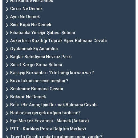
Harikulade Ne Demek
Cırcır Ne Demek
Aynı Ne Demek
Sinir Küpü Ne Demek
Fibabanka Yüreğir Şubesi Şubesi
Askerlerin Kazdığı Toprak Siper Bulmaca Cevabı
Oyalanmak Eş Anlamlısı
Baglar Belediyesi Nevruz Parkı
Sürat Kargo Soma Şubesi
Karayip Korsanları 1'de hangi korsan var?
Kuzu lokum nerenin meşhur?
Seslenme Bulmaca Cevabı
Boksör Ne Demek
Belirli Bir Amaç Için Durmak Bulmaca Cevabı
Hadise'nin gerçek doğum tarihi ne?
Ege Merkez Eczanesi - Mamak (Ankara)
PTT - Kadıköy Posta Dağıtım Merkezi
Toyota Corolla paket sıralaması nasıl yapılır?