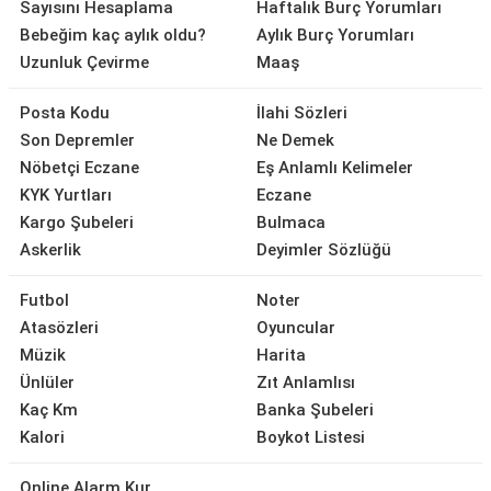
Sayısını Hesaplama
Haftalık Burç Yorumları
Bebeğim kaç aylık oldu?
Aylık Burç Yorumları
Uzunluk Çevirme
Maaş
Posta Kodu
İlahi Sözleri
Son Depremler
Ne Demek
Nöbetçi Eczane
Eş Anlamlı Kelimeler
KYK Yurtları
Eczane
Kargo Şubeleri
Bulmaca
Askerlik
Deyimler Sözlüğü
Futbol
Noter
Atasözleri
Oyuncular
Müzik
Harita
Ünlüler
Zıt Anlamlısı
Kaç Km
Banka Şubeleri
Kalori
Boykot Listesi
Online Alarm Kur