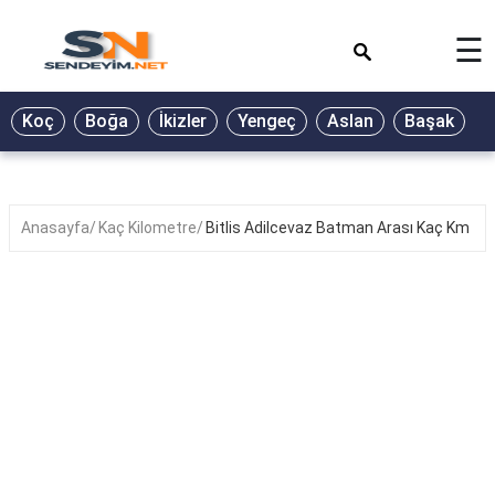
×
☰
BİYOGRAFİ
Koç
Boğa
İkizler
Yengeç
Aslan
Başak
T
GALERİ
GÜZEL
SÖZLER
Anasayfa
Kaç Kilometre
Bitlis Adilcevaz Batman Arası Kaç Km
GÜNLÜK
BURÇ
ŞİİR
RÜYA
TABİRLERİ
TÜRKÜ
SÖZLERİ
YEMEK