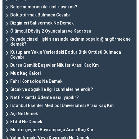
Belge numarası ile kimlik aynı mı?
Bölüştürmek Bulmaca Cevabı
Dizginleri Salıvermek Ne Demek
Ölümcül Dövüş 2 Oyuncuları ve Kadrosu
Rüyada cinsel ilişki sırasında kadının boşaldığını görmek ne
demek?
Kutuplara Yakın Yerlerdeki Bodur Bitki Örtüsü Bulmaca
Cevabı
Bursa Gemlik Beşevler Nilüfer Arası Kaç Km
Muz Kaç Kalori
Fahri Konsolos Ne Demek
Sıcak ve soğuk ile ilgili cümleler nelerdir?
Netflix kartla ödeme nasıl yapılır?
İstanbul Esenler Medipol Üniversitesi Arası Kaç Km
Açı Ne Demek
Efdal Ne Demek
Mehterçeşme Bayrampaşa Arası Kaç Km
Yalan Atmak (Veya Kıvırmak) Ne Demek