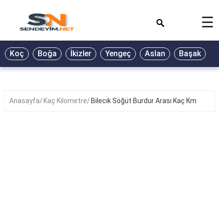
×
☰
BİYOGRAFİ
Koç
Boğa
İkizler
Yengeç
Aslan
Başak
T
GALERİ
GÜZEL
SÖZLER
Anasayfa
Kaç Kilometre
Bilecik Söğüt Burdur Arası Kaç Km
GÜNLÜK
BURÇ
ŞİİR
RÜYA
TABİRLERİ
TÜRKÜ
SÖZLERİ
YEMEK