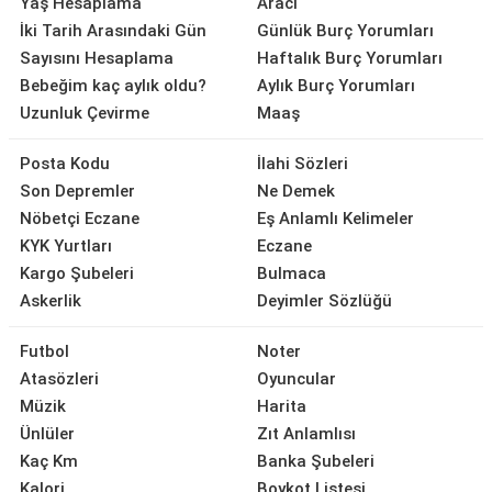
Yaş Hesaplama
Aracı
İki Tarih Arasındaki Gün
Günlük Burç Yorumları
Sayısını Hesaplama
Haftalık Burç Yorumları
Bebeğim kaç aylık oldu?
Aylık Burç Yorumları
Uzunluk Çevirme
Maaş
Posta Kodu
İlahi Sözleri
Son Depremler
Ne Demek
Nöbetçi Eczane
Eş Anlamlı Kelimeler
KYK Yurtları
Eczane
Kargo Şubeleri
Bulmaca
Askerlik
Deyimler Sözlüğü
Futbol
Noter
Atasözleri
Oyuncular
Müzik
Harita
Ünlüler
Zıt Anlamlısı
Kaç Km
Banka Şubeleri
Kalori
Boykot Listesi