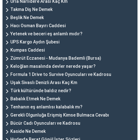
Urla Narlıdere Arası Kaç Km
Takma Diş Ne Demek
Beşlik Ne Demek
Hacı Osman Bayırı Caddesi
Yetenek ve beceri eş anlamlı mıdır?
UPS Kargo Aydın Şubesi
Kumpas Caddesi
Zümrüt Eczanesi - Mudanya Bademli (Bursa)
Keloğlan masalında devler nerede yaşar?
Formula 1 Drive to Survive Oyuncuları ve Kadrosu
Uşak Sivaslı Denizli Arası Kaç Km
Türk kültüründe baldız nedir?
Babalık Etmek Ne Demek
Tenhanın eş anlamlısı kalabalık mı?
Gerekli Olgunluğa Erişmiş Kimse Bulmaca Cevabı
Bücür Cadı Oyuncuları ve Kadrosu
Kaside Ne Demek
Hudeyfa Berat Gönül İster Sözleri