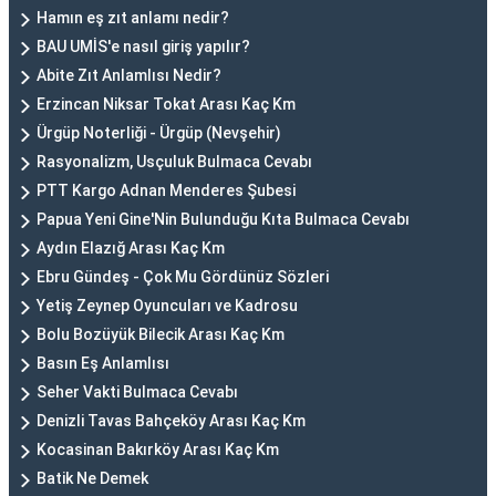
Hamın eş zıt anlamı nedir?
BAU UMİS'e nasıl giriş yapılır?
Abite Zıt Anlamlısı Nedir?
Erzincan Niksar Tokat Arası Kaç Km
Ürgüp Noterliği - Ürgüp (Nevşehir)
Rasyonalizm, Usçuluk Bulmaca Cevabı
PTT Kargo Adnan Menderes Şubesi
Papua Yeni Gine'Nin Bulunduğu Kıta Bulmaca Cevabı
Aydın Elazığ Arası Kaç Km
Ebru Gündeş - Çok Mu Gördünüz Sözleri
Yetiş Zeynep Oyuncuları ve Kadrosu
Bolu Bozüyük Bilecik Arası Kaç Km
Basın Eş Anlamlısı
Seher Vakti Bulmaca Cevabı
Denizli Tavas Bahçeköy Arası Kaç Km
Kocasinan Bakırköy Arası Kaç Km
Batik Ne Demek