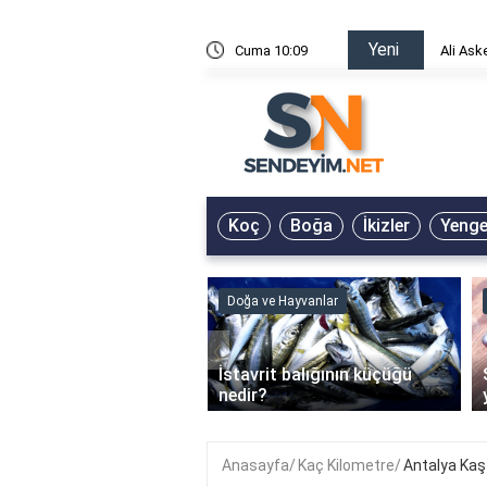
Yeni
risin Önü Sözleri
Cuma 10:09
Ali Ask
Koç
Boğa
İkizler
Yeng
ve Hayvanlar
Doğa ve Hayvanlar
‹
li en çok hangi iklimde
İstavrit balığının küçüğü
r?
nedir?
Anasayfa
Kaç Kilometre
Antalya Kaş