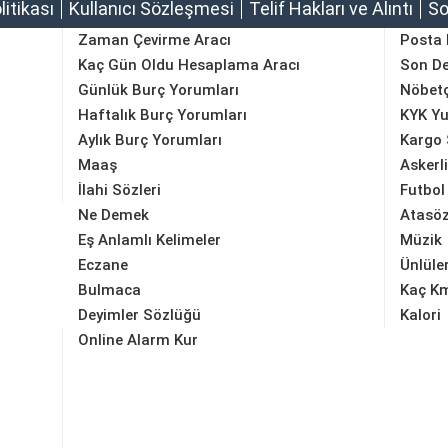
olitikası
Kullanıcı Sözleşmesi
Telif Hakları ve Alıntı
So
Zaman Çevirme Aracı
Posta
Kaç Gün Oldu Hesaplama Aracı
Son D
Günlük Burç Yorumları
Nöbetç
Haftalık Burç Yorumları
KYK Yu
Aylık Burç Yorumları
Kargo 
Maaş
Askerl
İlahi Sözleri
Futbol
Ne Demek
Atasöz
Eş Anlamlı Kelimeler
Müzik
Eczane
Ünlüle
Bulmaca
Kaç K
Deyimler Sözlüğü
Kalori
Online Alarm Kur