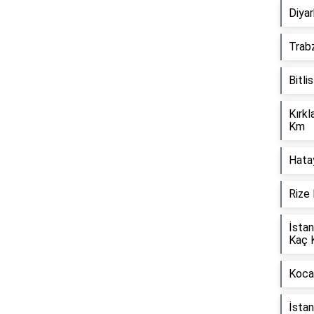
Diyar
Trab
Bitli
Kırkl
Km
Reklam Alanı
Hata
Rize 
İstan
Kaç 
Kocae
İsta