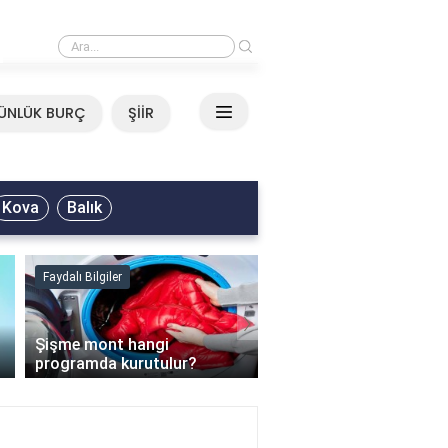
›
Mirkelam - Tavla Sözleri
ÜNLÜK BURÇ
ŞİİR
Kova
Balık
Faydalı Bilgiler
Faydalı Bilgiler
›
Şişme mont hangi
programda kurutulur?
Şofben suyu neden ısı