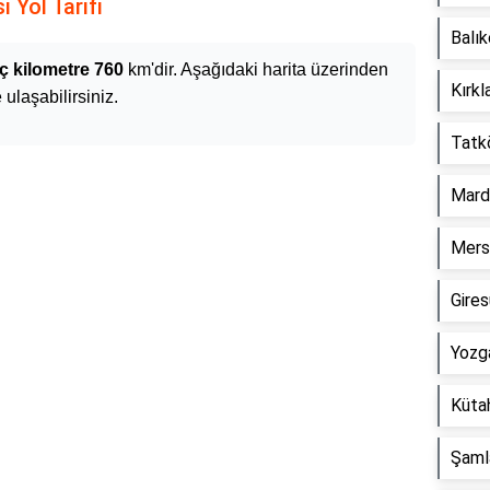
 Yol Tarifi
Balık
ç kilometre 760
km'dir. Aşağıdaki harita üzerinden
Kırkl
ulaşabilirsiniz.
Tatk
Mard
Mersi
Gire
Yozg
Küta
Şaml