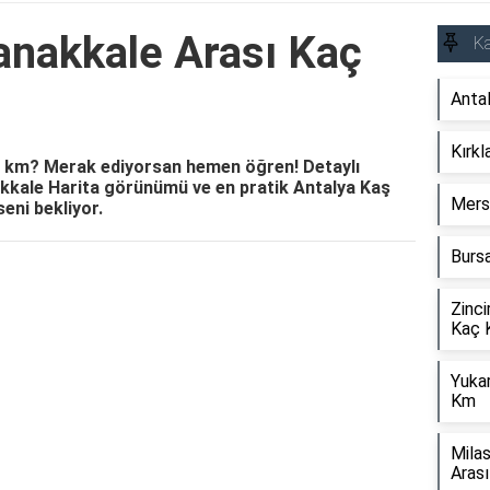
anakkale Arası Kaç
Ka
Anta
Kırkl
ç km? Merak ediyorsan hemen öğren! Detaylı
akkale Harita görünümü ve en pratik Antalya Kaş
Mers
eni bekliyor.
Bursa
Reklam Alanı
Zinci
Kaç 
Yuka
Km
Mila
Aras