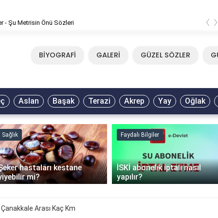
‹
er - Şu Metrisin Önü Sözleri
BİYOGRAFİ
GALERİ
GÜZEL SÖZLER
G
eç
Aslan
Başak
Terazi
Akrep
Yay
Oğlak
Sağlık
Faydalı Bilgiler
Şeker hastaları kestane
İSKİ abonelik iptali nasıl
yiyebilir mi?
yapılır?
 Çanakkale Arası Kaç Km