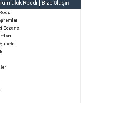
rumluluk Reddi
Bize Ulaşın
 Kodu
epremler
i Eczane
rtları
Şubeleri
ik
leri
r
m