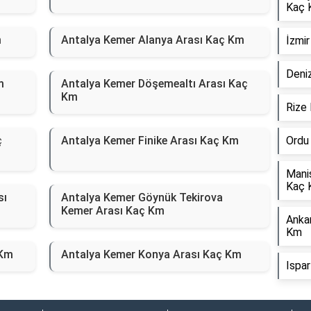
Kaç 
m
Antalya Kemer Alanya Arası Kaç Km
İzmi
Deniz
m
Antalya Kemer Döşemealtı Arası Kaç
Km
Rize
ç
Antalya Kemer Finike Arası Kaç Km
Ordu
Mani
Kaç 
sı
Antalya Kemer Göynük Tekirova
Kemer Arası Kaç Km
Anka
Km
 Km
Antalya Kemer Konya Arası Kaç Km
Ispa