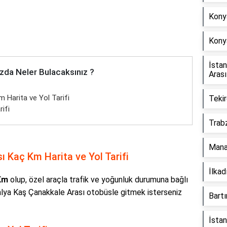
Konya
Kony
İsta
zda Neler Bulacaksınız ?
Aras
 Harita ve Yol Tarifi
Tekir
ifi
Trab
Mana
 Kaç Km Harita ve Yol Tarifi
İlka
Km
olup, özel araçla trafik ve yoğunluk durumuna bağlı
alya Kaş Çanakkale Arası otobüsle gitmek isterseniz
Bart
İsta