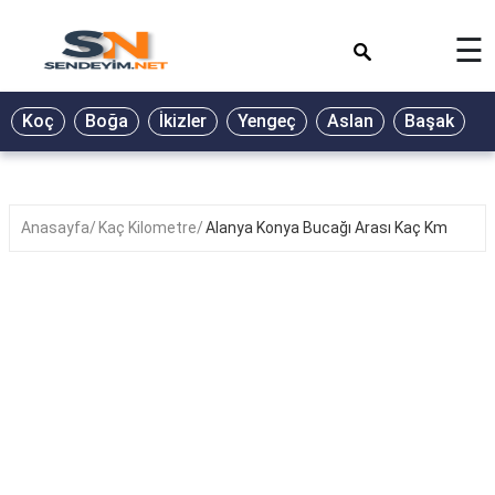
×
☰
BİYOGRAFİ
Koç
Boğa
İkizler
Yengeç
Aslan
Başak
T
GALERİ
GÜZEL
SÖZLER
Anasayfa
Kaç Kilometre
Alanya Konya Bucağı Arası Kaç Km
GÜNLÜK
BURÇ
ŞİİR
RÜYA
TABİRLERİ
TÜRKÜ
SÖZLERİ
YEMEK