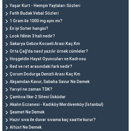
Yaşar Kurt - Hemşin Yaylaları Sözleri
Fatih Budak Vebal Sözleri
1 Gram ile 1000 mg aynı mı?
En iyi Sotwr hangisi?
Look fiilinin 3 hali nedir?
Sakarya Gebze Kocaeli Arası Kaç Km
Orta Çağ'da nasıl yazılır örnek cümleler?
Hoşgeldin Hayat Oyuncuları ve Kadrosu
Red ve ret arasındaki fark nedir?
Çorum Dodurga Denizli Arası Kaç Km
Akşamdan Kavur, Sabaha Savur Ne Demek
Yarıyıl ne zaman TDK?
Çamlıca İlke-2 Sitesi Üsküdar
Akalın Eczanesi - Kadıköy Merdivenköy (İstanbul)
Şeamet Ne Demek
Hazır sıva ile duvar sıvama kaç saatte kurur?
Altüst Ne Demek