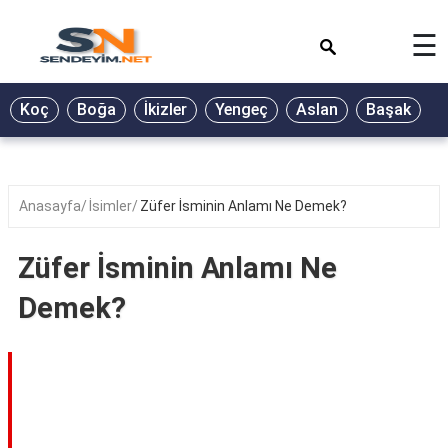
×
☰
BİYOGRAFİ
Koç
Boğa
İkizler
Yengeç
Aslan
Başak
T
GALERİ
GÜZEL
SÖZLER
Anasayfa
İsimler
Züfer İsminin Anlamı Ne Demek?
GÜNLÜK
BURÇ
Züfer İsminin Anlamı Ne
ŞİİR
Demek?
RÜYA
TABİRLERİ
TÜRKÜ
SÖZLERİ
YEMEK