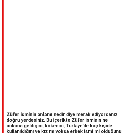
TARİFLERİ
HİKAYELER
Bize
Ulaşın
Züfer isminin anlamı
nedir diye merak ediyorsanız
doğru yerdesiniz. Bu içerikte Züfer isminin ne
anlama geldiğini, kökenini, Türkiye’de kaç kişide
kullanıldığını ve kız mı yoksa erkek ismi mi olduğunu