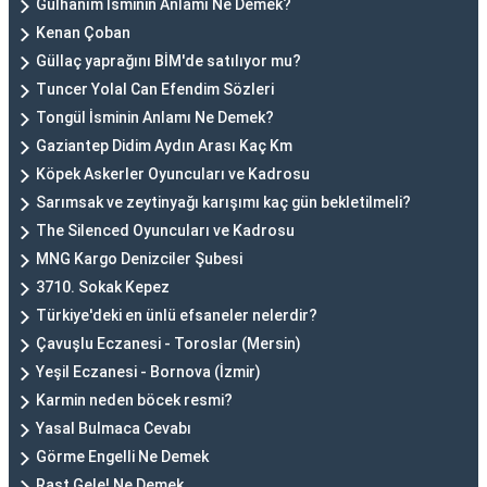
Gülhanım İsminin Anlamı Ne Demek?
Kenan Çoban
Güllaç yaprağını BİM'de satılıyor mu?
Tuncer Yolal Can Efendim Sözleri
Tongül İsminin Anlamı Ne Demek?
Gaziantep Didim Aydın Arası Kaç Km
Köpek Askerler Oyuncuları ve Kadrosu
Sarımsak ve zeytinyağı karışımı kaç gün bekletilmeli?
The Silenced Oyuncuları ve Kadrosu
MNG Kargo Denizciler Şubesi
3710. Sokak Kepez
Türkiye'deki en ünlü efsaneler nelerdir?
Çavuşlu Eczanesi - Toroslar (Mersin)
Yeşil Eczanesi - Bornova (İzmir)
Karmin neden böcek resmi?
Yasal Bulmaca Cevabı
Görme Engelli Ne Demek
Rast Gele! Ne Demek