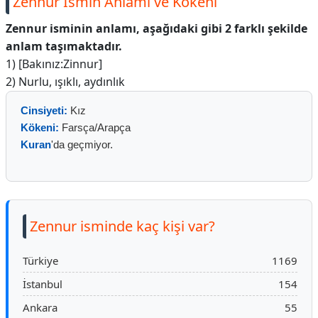
Zennur İsmin Anlamı ve Kökeni
Zennur isminin anlamı, aşağıdaki gibi 2 farklı şekilde
anlam taşımaktadır.
1) [Bakınız:Zinnur]
2) Nurlu, ışıklı, aydınlık
Cinsiyeti:
Kız
Kökeni:
Farsça/Arapça
Kuran
'da geçmiyor.
Zennur isminde kaç kişi var?
Türkiye
1169
İstanbul
154
Ankara
55