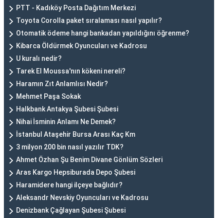
PTT - Kadıköy Posta Dağıtım Merkezi
Toyota Corolla paket sıralaması nasıl yapılır?
Otomatik ödeme hangi bankadan yapıldığını öğrenme?
Kibarca Öldürmek Oyuncuları ve Kadrosu
U kuralı nedir?
Tarek El Moussa'nın kökeni nereli?
Haramın Zıt Anlamlısı Nedir?
Mehmet Paşa Sokak
Halkbank Antakya Şubesi Şubesi
Nihai İsminin Anlamı Ne Demek?
İstanbul Ataşehir Bursa Arası Kaç Km
3 milyon 200 bin nasıl yazılır TDK?
Ahmet Özhan Şu Benim Divane Gönlüm Sözleri
Aras Kargo Hepsiburada Depo Şubesi
Haramidere hangi ilçeye bağlıdır?
Aleksandr Nevskiy Oyuncuları ve Kadrosu
Denizbank Çağlayan Şubesi Şubesi