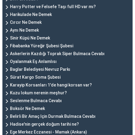
Harry Potter ve Felsefe Taşı full HD var mı?
Harikulade Ne Demek
Cırcır Ne Demek
Aynı Ne Demek
Sinir Küpü Ne Demek
Fibabanka Yüreğir Şubesi Şubesi
Askerlerin Kazdığı Toprak Siper Bulmaca Cevabı
Oyalanmak Eş Anlamlısı
Baglar Belediyesi Nevruz Parkı
Sürat Kargo Soma Şubesi
Karayip Korsanları 1'de hangi korsan var?
Kuzu lokum nerenin meşhur?
Seslenme Bulmaca Cevabı
Boksör Ne Demek
Belirli Bir Amaç Için Durmak Bulmaca Cevabı
Hadise'nin gerçek doğum tarihi ne?
Ege Merkez Eczanesi - Mamak (Ankara)