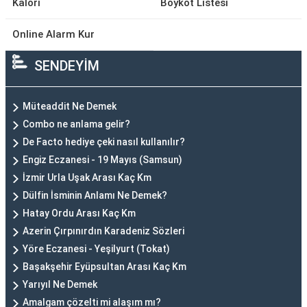
Kalori
Boykot Listesi
Online Alarm Kur
SENDEYİM
Müteaddit Ne Demek
Combo ne anlama gelir?
De Facto hediye çeki nasıl kullanılır?
Engiz Eczanesi - 19 Mayıs (Samsun)
İzmir Urla Uşak Arası Kaç Km
Dülfin İsminin Anlamı Ne Demek?
Hatay Ordu Arası Kaç Km
Azerin Çırpınırdın Karadeniz Sözleri
Yöre Eczanesi - Yeşilyurt (Tokat)
Başakşehir Eyüpsultan Arası Kaç Km
Yarıyıl Ne Demek
Amalgam çözelti mi alaşım mı?