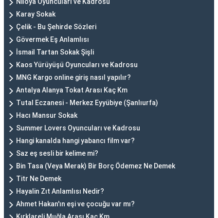
Niloya Oyuncuları ve Kadrosu
Karay Sokak
Çelik - Bu Şehirde Sözleri
Gövermek Eş Anlamlısı
İsmail Tartan Sokak Şişli
Kaos Yürüyüşü Oyuncuları ve Kadrosu
MNG Kargo online giriş nasıl yapılır?
Antalya Alanya Tokat Arası Kaç Km
Tutal Eczanesi - Merkez Eyyübiye (Şanlıurfa)
Hacı Mansur Sokak
Summer Lovers Oyuncuları ve Kadrosu
Hangi kanalda hangi yabancı film var?
Saz eş sesli bir kelime mi?
Bin Tasa (Veya Merak) Bir Borç Ödemez Ne Demek
Titr Ne Demek
Hayalin Zıt Anlamlısı Nedir?
Ahmet Hakan'ın eşi ve çocuğu var mı?
Kırklareli Muğla Arası Kaç Km