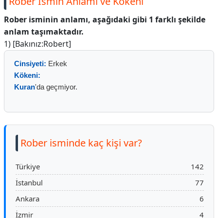
Rober İsmin Anlamı ve Kökeni
Rober isminin anlamı, aşağıdaki gibi 1 farklı şekilde
anlam taşımaktadır.
1) [Bakınız:Robert]
Cinsiyeti:
Erkek
Kökeni:
Kuran
'da geçmiyor.
Rober isminde kaç kişi var?
Türkiye
142
İstanbul
77
Ankara
6
İzmir
4