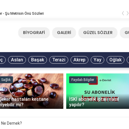
‹
er - Şu Metrisin Önü Sözleri
BİYOGRAFİ
GALERİ
GÜZEL SÖZLER
G
eç
Aslan
Başak
Terazi
Akrep
Yay
Oğlak
Sağlık
Faydalı Bilgiler
Şeker hastaları kestane
İSKİ abonelik iptali nasıl
yiyebilir mi?
yapılır?
mı Ne Demek?