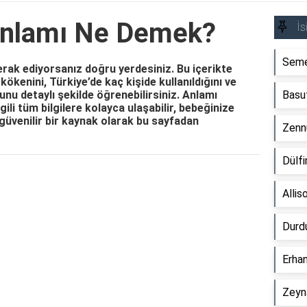
Anlamı Ne Demek?
İs
Seme
rak ediyorsanız doğru yerdesiniz. Bu içerikte
kökenini, Türkiye’de kaç kişide kullanıldığını ve
nu detaylı şekilde öğrenebilirsiniz. Anlamı
Basu
gili tüm bilgilere kolayca ulaşabilir, bebeğinize
güvenilir bir kaynak olarak bu sayfadan
Zenn
Dülf
Reklam Alanı
Alli
Durd
Erha
Zeyn