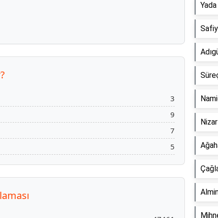
Yada
Safi
Adıg
r?
Süre
3
Nami
9
Niza
7
Ağah
5
Çağl
Almi
alaması
Mihn