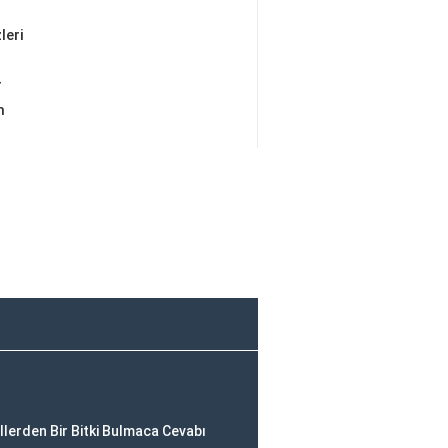
leri
r
m
lerden Bir Bitki Bulmaca Cevabı