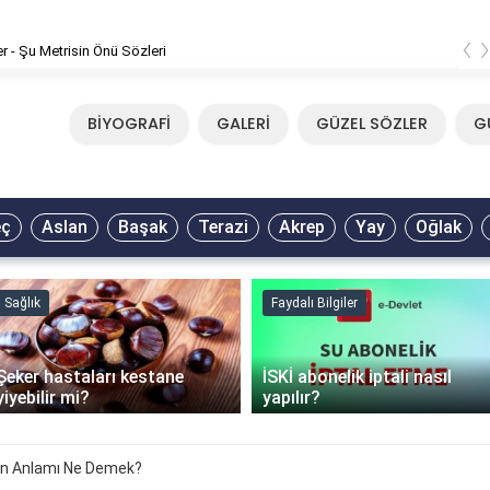
‹
er - Şu Metrisin Önü Sözleri
BİYOGRAFİ
GALERİ
GÜZEL SÖZLER
G
eç
Aslan
Başak
Terazi
Akrep
Yay
Oğlak
Sağlık
Faydalı Bilgiler
Şeker hastaları kestane
İSKİ abonelik iptali nasıl
yiyebilir mi?
yapılır?
in Anlamı Ne Demek?