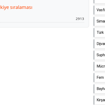
kiye sıralaması
Vasf
2913
Sima
Türk
Dijv
Reklam Alanı
Suph
Mücm
Fem 
Bayh
Kirş