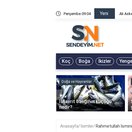
Yeni
risin Önü Sözleri
Perşembe 09:04
Ali Ask
Koç
Boğa
İkizler
Yeng
ve Hayvanlar
Doğa ve Hayvanlar
‹
li en çok hangi iklimde
İstavrit balığının küçüğü
r?
nedir?
Anasayfa
İsimler
Rahmetullah İsmin