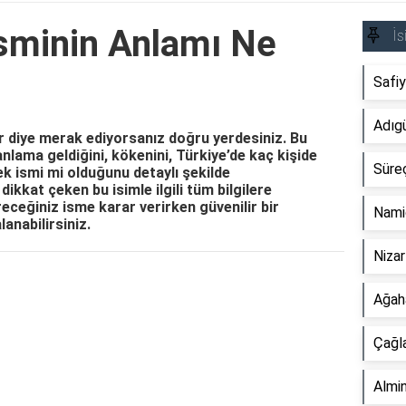
sminin Anlamı Ne
İs
Safi
Adıg
r diye merak ediyorsanız doğru yerdesiniz. Bu
nlama geldiğini, kökenini, Türkiye’de kaç kişide
Süre
kek ismi mi olduğunu detaylı şekilde
dikkat çeken bu isimle ilgili tüm bilgilere
receğiniz isme karar verirken güvenilir bir
Nami
anabilirsiniz.
Niza
Reklam Alanı
Ağah
Çağl
Almi