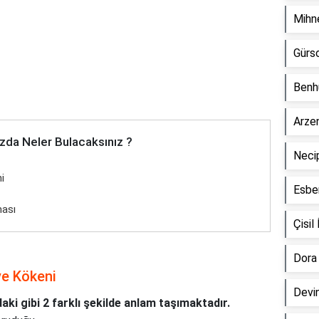
Mihn
Gürs
Benh
Arze
zda Neler Bulacaksınız ?
Neci
i
Esbe
ması
Çisi
Dora
ve Kökeni
Devi
ki gibi 2 farklı şekilde anlam taşımaktadır.