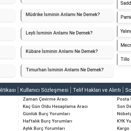
Sadd
Müdrike İsminin Anlamı Ne Demek?
Pami
Yalı
Leyli İsminin Anlamı Ne Demek?
Mecr
?
Kübare İsminin Anlamı Ne Demek?
Till
Timurhan İsminin Anlamı Ne Demek?
olitikası
Kullanıcı Sözleşmesi
Telif Hakları ve Alıntı
So
Zaman Çevirme Aracı
Posta
Kaç Gün Oldu Hesaplama Aracı
Son D
Günlük Burç Yorumları
Nöbetç
Haftalık Burç Yorumları
KYK Yu
Aylık Burç Yorumları
Kargo 