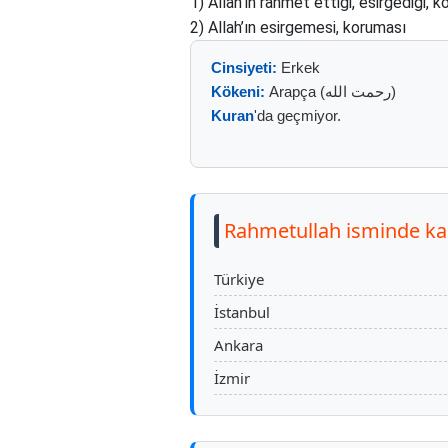
1) Allah’ın rahmet ettiği, esirgediği, 
2) Allah’ın esirgemesi, koruması
Cinsiyeti:
Erkek
Kökeni:
Arapça (رحمت الله)
Kuran
'da geçmiyor.
Rahmetullah isminde kaç
Türkiye
İstanbul
Ankara
İzmir