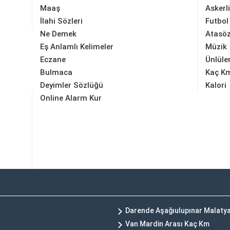
Maaş
Askerl
İlahi Sözleri
Futbol
Ne Demek
Atasöz
Eş Anlamlı Kelimeler
Müzik
Eczane
Ünlüle
Bulmaca
Kaç K
Deyimler Sözlüğü
Kalori
Online Alarm Kur
Darende Aşağıulupınar Malatya
Van Mardin Arası Kaç Km