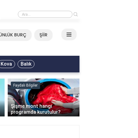
›
Mirkelam - Tavla Sözleri
ÜNLÜK BURÇ
ŞİİR
Kova
Balık
Faydalı Bilgiler
Faydalı Bilgiler
›
Şişme mont hangi
programda kurutulur?
Şofben suyu neden ısı