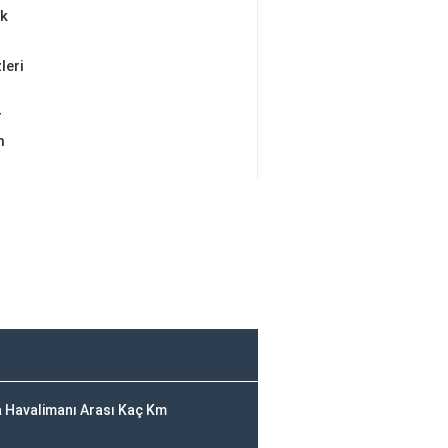
ik
leri
r
m
 Havalimanı Arası Kaç Km