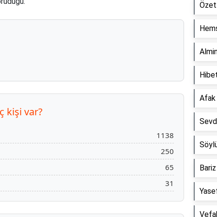
koruduğu.
Özet
Hemş
Almi
Hibe
Afak
 kişi var?
Sevd
1138
Söyl
250
65
Bari
31
Yase
Vefa