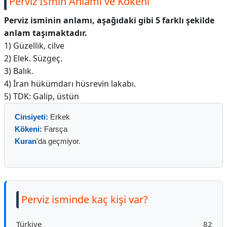
Perviz İsmin Anlamı ve Kökeni
Perviz isminin anlamı, aşağıdaki gibi 5 farklı şekilde
anlam taşımaktadır.
1) Güzellik, cilve
2) Elek. Süzgeç.
3) Balık.
4) İran hükümdarı hüsrevin lakabı.
5) TDK: Galip, üstün
Cinsiyeti:
Erkek
Kökeni:
Farsça
Kuran
'da geçmiyor.
Perviz isminde kaç kişi var?
Türkiye
82