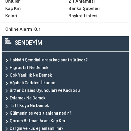
Ünlüler
Zıt Anlamlısı
Kaç Km
Banka Şubeleri
Kalori
Boykot Listesi
Online Alarm Kur
SENDEYİM
Hakkâri Şemdinli arası kaç saat sürüyor?
Higrostat Ne Demek
Çok Yanlılık Ne Demek
Ağabali Caddesi İlkadım
Bitter Daisies Oyuncuları ve Kadrosu
Eylemek Ne Demek
Tatil Köyü Ne Demek
Gülmenin eş ve zıt anlamı nedir?
Çorum Batman Arası Kaç Km
Dargın ve küs eş anlamlı mı?