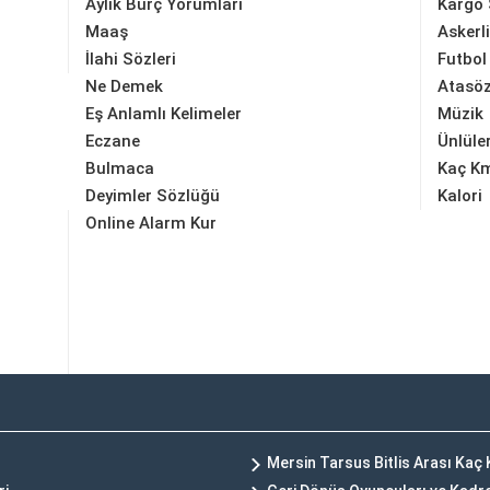
Aylık Burç Yorumları
Kargo 
Maaş
Askerl
İlahi Sözleri
Futbol
Ne Demek
Atasöz
Eş Anlamlı Kelimeler
Müzik
Eczane
Ünlüle
Bulmaca
Kaç K
Deyimler Sözlüğü
Kalori
Online Alarm Kur
Mersin Tarsus Bitlis Arası Kaç