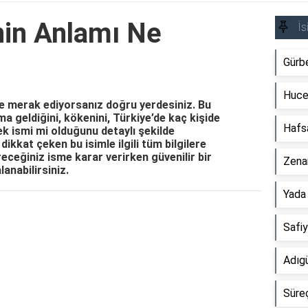
in Anlamı Ne
İs
Gürb
Huce
ye merak ediyorsanız doğru yerdesiniz. Bu
a geldiğini, kökenini, Türkiye’de kaç kişide
Hafs
kek ismi mi olduğunu detaylı şekilde
dikkat çeken bu isimle ilgili tüm bilgilere
receğiniz isme karar verirken güvenilir bir
Zena
anabilirsiniz.
Yada
Reklam Alanı
Safi
Adıg
Süre