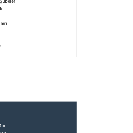
Şubeleri
ik
leri
r
m
 Km