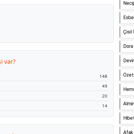
Neci
Esbe
Çisi
Dora
i var?
Devi
Özet
148
49
Hemş
20
Almi
14
Hibe
Afak