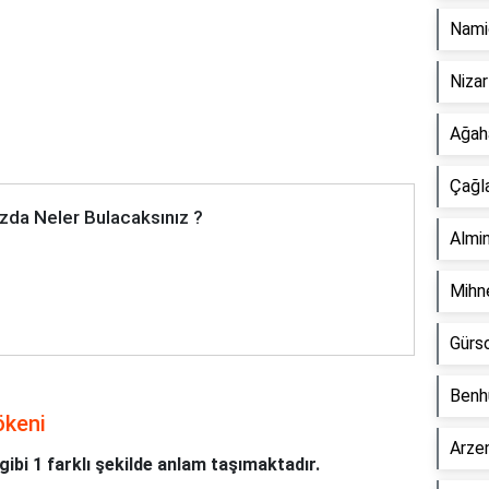
Nami
Niza
Ağah
Çağl
zda Neler Bulacaksınız ?
Almi
Mihn
Gürs
Benh
ökeni
Arze
ibi 1 farklı şekilde anlam taşımaktadır.