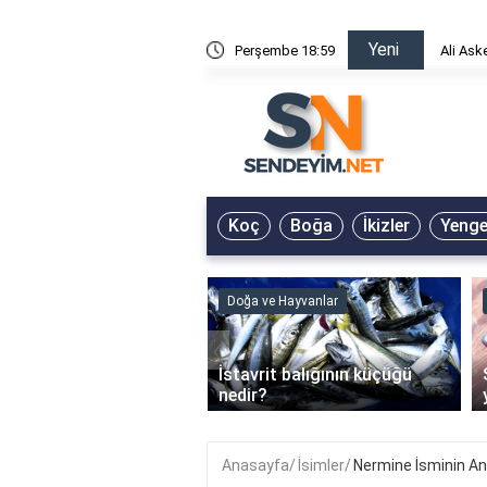
Yeni
risin Önü Sözleri
Perşembe 18:59
Ali Ask
Koç
Boğa
İkizler
Yeng
ve Hayvanlar
Doğa ve Hayvanlar
‹
li en çok hangi iklimde
İstavrit balığının küçüğü
r?
nedir?
Anasayfa
İsimler
Nermine İsminin A