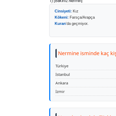
1) [Bakınız:Nermin]
Cinsiyeti:
Kız
Kökeni:
Farsça/Arapça
Kuran
'da geçmiyor.
Nermine isminde kaç kiş
Türkiye
İstanbul
Ankara
İzmir