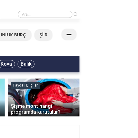
›
Mirkelam - Tavla Sözleri
ÜNLÜK BURÇ
ŞİİR
Kova
Balık
Faydalı Bilgiler
Faydalı Bilgiler
›
Şişme mont hangi
programda kurutulur?
Şofben suyu neden ısı