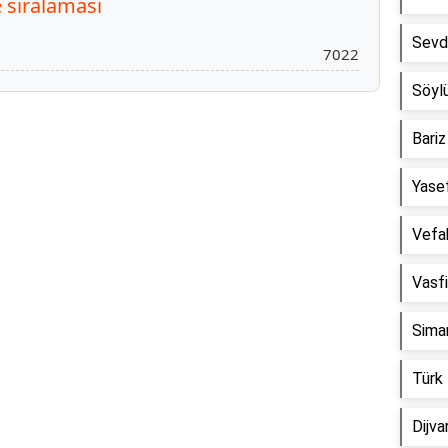
 sıralaması
Sevd
7022
Söyl
Bari
Reklam Alanı
Yase
Vefa
Vasf
Sima
Türk
Dijv