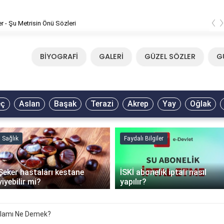
‹
er - Şu Metrisin Önü Sözleri
BİYOGRAFİ
GALERİ
GÜZEL SÖZLER
G
eç
Aslan
Başak
Terazi
Akrep
Yay
Oğlak
Sağlık
Faydalı Bilgiler
Şeker hastaları kestane
İSKİ abonelik iptali nasıl
yiyebilir mi?
yapılır?
nlamı Ne Demek?