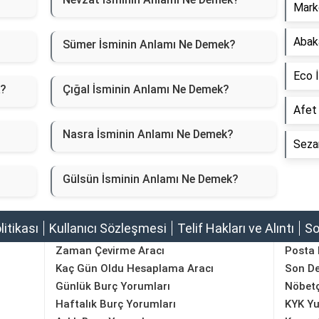
Mark
Abak
Sümer İsminin Anlamı Ne Demek?
Eco 
k?
Çığal İsminin Anlamı Ne Demek?
Afet
Nasra İsminin Anlamı Ne Demek?
Seza
Gülsün İsminin Anlamı Ne Demek?
olitikası
Kullanıcı Sözleşmesi
Telif Hakları ve Alıntı
So
Zaman Çevirme Aracı
Posta
Kaç Gün Oldu Hesaplama Aracı
Son D
Günlük Burç Yorumları
Nöbetç
Haftalık Burç Yorumları
KYK Yu