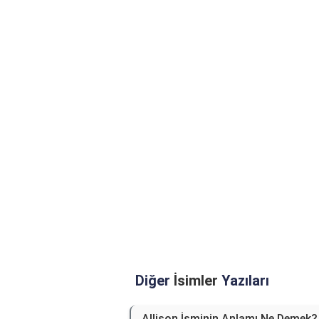
Diğer
İsimler
Yazıları
Allison İsminin Anlamı Ne Demek?