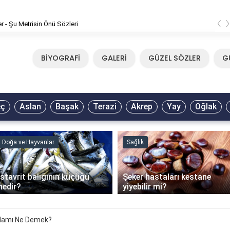
‹
er - Şu Metrisin Önü Sözleri
BİYOGRAFİ
GALERİ
GÜZEL SÖZLER
G
eç
Aslan
Başak
Terazi
Akrep
Yay
Oğlak
Doğa ve Hayvanlar
Sağlık
İstavrit balığının küçüğü
Şeker hastaları kestane
nedir?
yiyebilir mi?
nlamı Ne Demek?