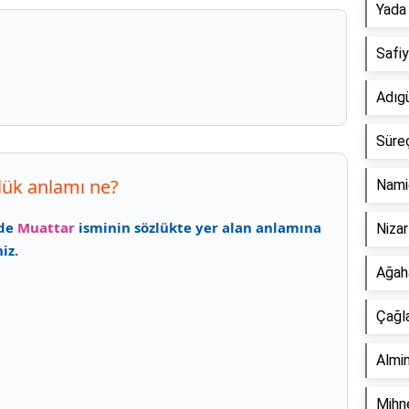
Yada
Safi
Adıg
Süre
ük anlamı ne?
Nami
mde
Muattar
isminin sözlükte yer alan anlamına
Niza
iz.
Ağah
Çağl
Almi
Mihn