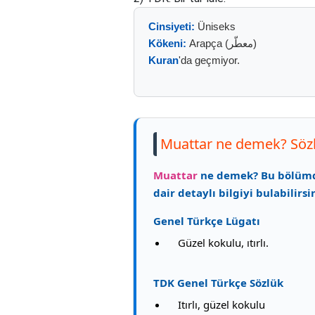
Cinsiyeti:
Üniseks
Kökeni:
Arapça (معطّر)
Kuran
'da geçmiyor.
Muattar ne demek? Sözl
Muattar
ne demek? Bu bölü
dair detaylı bilgiyi bulabilirsin
Genel Türkçe Lügatı
Güzel kokulu, ıtırlı.
TDK Genel Türkçe Sözlük
Itırlı, güzel kokulu