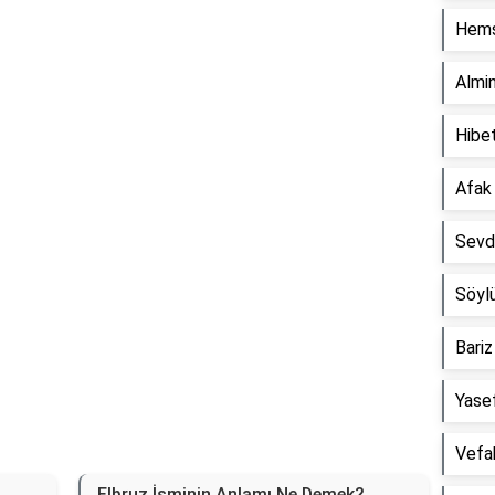
Hemş
Reklam Alanı
Almi
Hibe
Afak
Sevd
Söyl
Bari
Yase
Vefa
Elbruz İsminin Anlamı Ne Demek?