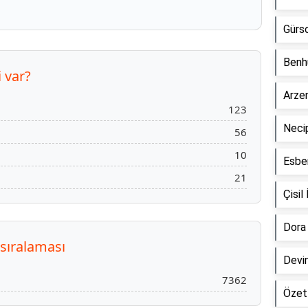
Gürs
Benh
 var?
Arze
123
Neci
56
10
Esbe
21
Çisi
Dora
 sıralaması
Devi
7362
Özet