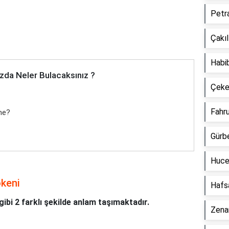
Petr
Çakı
Habi
zda Neler Bulacaksınız ?
Çeke
Fahr
ne?
Gürb
Huce
ökeni
Hafs
ibi 2 farklı şekilde anlam taşımaktadır.
Zena