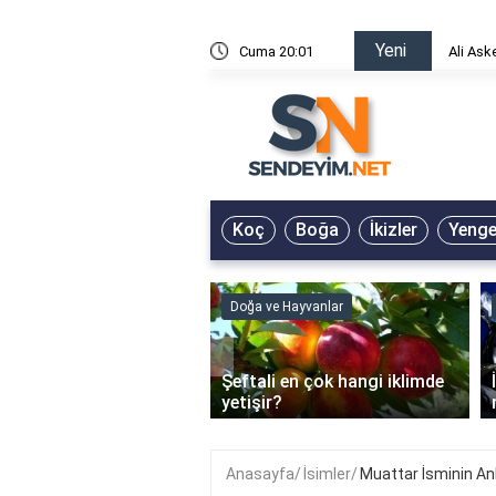
Yeni
risin Önü Sözleri
Cuma 20:01
Ali Ask
Koç
Boğa
İkizler
Yeng
Doğa ve Hayvanlar
‹
Şeftali en çok hangi iklimde
ain Jel Ne İşe Yarar?
yetişir?
Anasayfa
İsimler
Muattar İsminin A