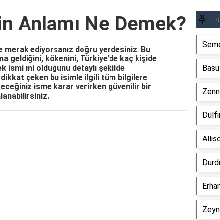
nin Anlamı Ne Demek?
İs
Seme
e merak ediyorsanız doğru yerdesiniz. Bu
a geldiğini, kökenini, Türkiye’de kaç kişide
kek ismi mi olduğunu detaylı şekilde
Basu
dikkat çeken bu isimle ilgili tüm bilgilere
receğiniz isme karar verirken güvenilir bir
Zenn
anabilirsiniz.
Dülf
Reklam Alanı
Alli
Durd
Erha
Zeyn