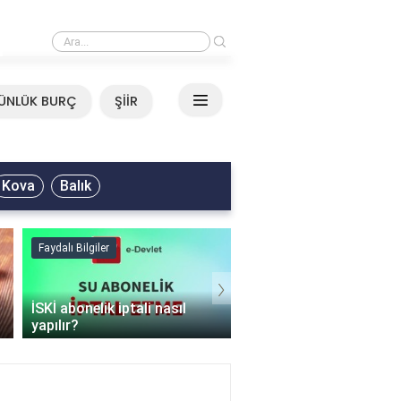
›
Ali Asker - Şu Metrisin Önü Sözleri
ÜNLÜK BURÇ
ŞİİR
Kova
Balık
Faydalı Bilgiler
Faydalı Bilgiler
›
İSKİ abonelik iptali nasıl
Şişme mont hangi
yapılır?
programda kurutulur?