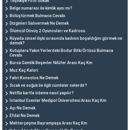
Teşvikiye Fırın Sokak
Belge numarası ile kimlik aynı mı?
Bölüştürmek Bulmaca Cevabı
Dizginleri Salıvermek Ne Demek
Ölümcül Dövüş 2 Oyuncuları ve Kadrosu
Rüyada cinsel ilişki sırasında kadının boşaldığını görmek ne
demek?
Kutuplara Yakın Yerlerdeki Bodur Bitki Örtüsü Bulmaca
Cevabı
Bursa Gemlik Beşevler Nilüfer Arası Kaç Km
Muz Kaç Kalori
Fahri Konsolos Ne Demek
Sıcak ve soğuk ile ilgili cümleler nelerdir?
Netflix kartla ödeme nasıl yapılır?
İstanbul Esenler Medipol Üniversitesi Arası Kaç Km
Açı Ne Demek
Efdal Ne Demek
Mehterçeşme Bayrampaşa Arası Kaç Km