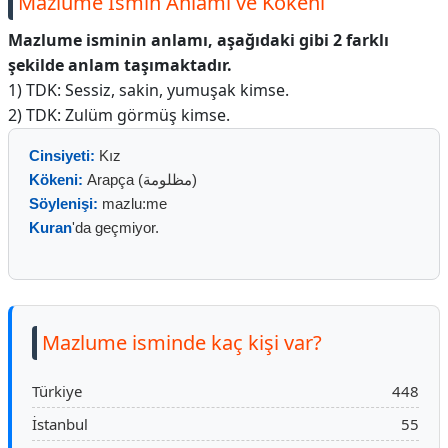
Mazlume İsmin Anlamı ve Kökeni
Mazlume isminin anlamı, aşağıdaki gibi 2 farklı
şekilde anlam taşımaktadır.
1) TDK: Sessiz, sakin, yumuşak kimse.
2) TDK: Zulüm görmüş kimse.
Cinsiyeti:
Kız
Kökeni:
Arapça (مظلومة)
Söylenişi:
mazlu:me
Kuran
'da geçmiyor.
Mazlume isminde kaç kişi var?
Türkiye
448
İstanbul
55